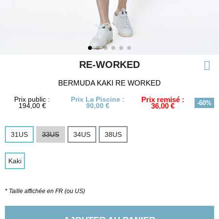
RE-WORKED
BERMUDA KAKI RE WORKED
Prix public :
Prix La Piscine :
Prix remisé :
-60%
194,00 €
90,00 €
36,00 €
31US
33US
34US
38US
Kaki
* Taille affichée en FR (ou US)