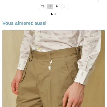
de
XS
S
M
L
base
Vous aimerez aussi