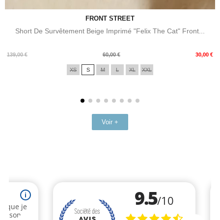
FRONT STREET
Short De Survêtement Beige Imprimé "Felix The Cat" Front...
Prix
Prix
139,00 €
60,00 €
30,00 €
de
XS
S
M
L
XL
XXL
base
Voir +