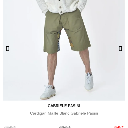
GABRIELE PASINI
Cardigan Maille Blanc Gabriele Pasini
Prix
Prix
755,00 €
250,00 €
60,00 €