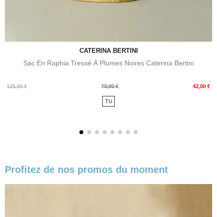
CATERINA BERTINI
Sac En Raphia Tressé À Plumes Noires Caterina Bertini
Prix
Prix
125,00 €
70,00 €
42,00 €
de
TU
base
Profitez de nos promos du moment