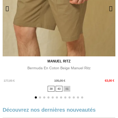
MANUEL RITZ
Bermuda En Coton Beige Manuel Ritz
Prix
Prix
177,00 €
105,00 €
63,00 €
de
38
40
46
base
Découvrez nos dernières nouveautés