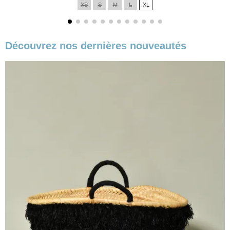
XS
S
M
L
XL
base
Découvrez nos dernières nouveautés