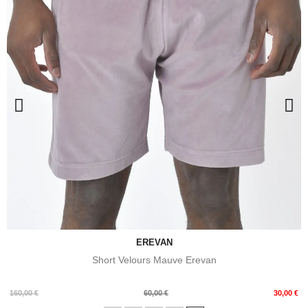
EREVAN
Short Velours Mauve Erevan
Prix
Prix
160,00 €
60,00 €
30,00 €
de