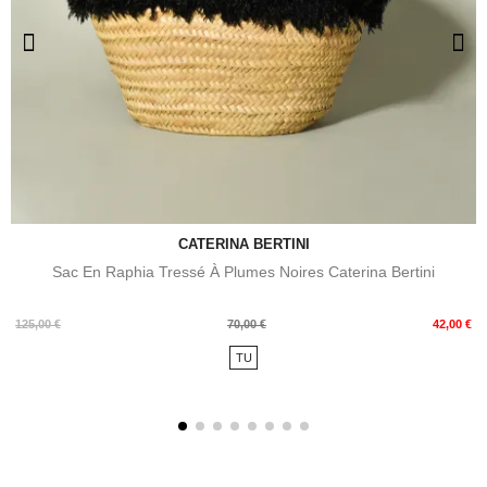
CATERINA BERTINI
Sac En Raphia Tressé À Plumes Noires Caterina Bertini
Prix
Prix
125,00 €
70,00 €
42,00 €
de
TU
base