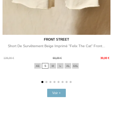
FRONT STREET
Short De Survêtement Beige Imprimé "Felix The Cat" Front...
Prix
Prix
139,00 €
60,00 €
30,00 €
de
XS
S
M
L
XL
XXL
base
Voir +