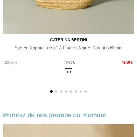
CATERINA BERTINI
Sac En Raphia Tressé À Plumes Noires Caterina Bertini
Prix
Prix
125,00 €
70,00 €
42,00 €
de
TU
base
Profitez de nos promos du moment