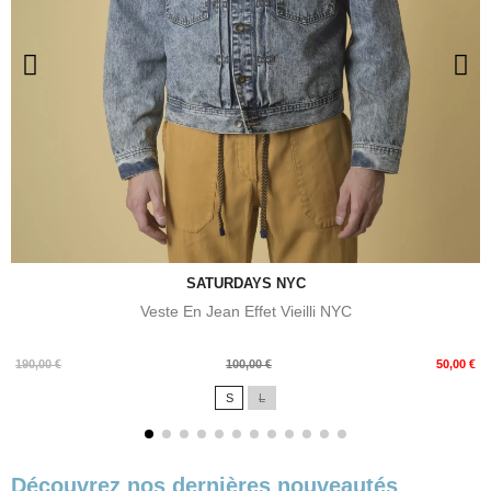
SATURDAYS NYC
Veste En Jean Effet Vieilli NYC
Prix
Prix
190,00 €
100,00 €
50,00 €
de
S
L
base
Découvrez nos dernières nouveautés