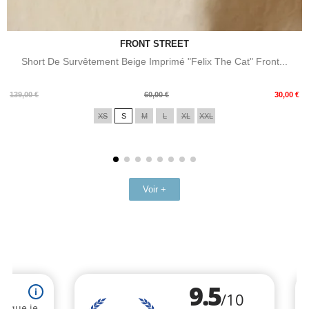
FRONT STREET
Short De Survêtement Beige Imprimé "Felix The Cat" Front...
Prix
Prix
139,00 €
60,00 €
30,00 €
de
XS
S
M
L
XL
XXL
base
Voir +