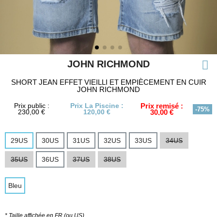
JOHN RICHMOND
SHORT JEAN EFFET VIEILLI ET EMPIÈCEMENT EN CUIR
JOHN RICHMOND
Prix public :
Prix La Piscine :
Prix remisé :
-75%
230,00 €
120,00 €
30,00 €
29US
30US
31US
32US
33US
34US
35US
36US
37US
38US
Bleu
* Taille affichée en FR (ou US)