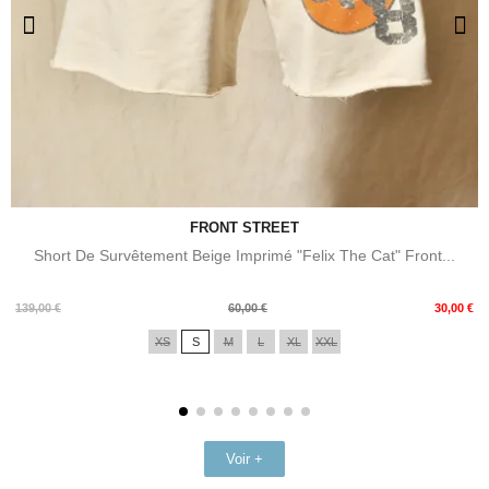
FRONT STREET
Short De Survêtement Beige Imprimé "Felix The Cat" Front...
Prix
Prix
139,00 €
60,00 €
30,00 €
de
XS
S
M
L
XL
XXL
base
Voir +