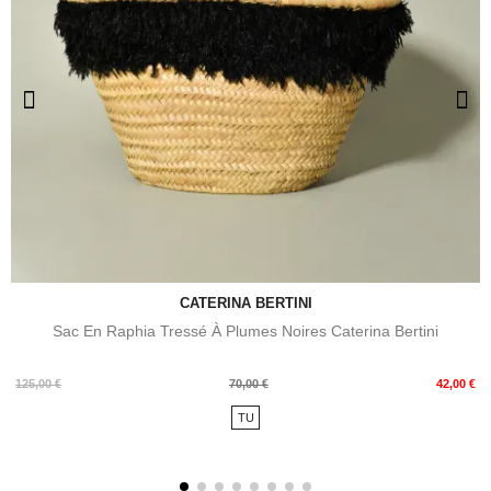
CATERINA BERTINI
Sac En Raphia Tressé À Plumes Noires Caterina Bertini
Prix
Prix
125,00 €
70,00 €
42,00 €
de
TU
base