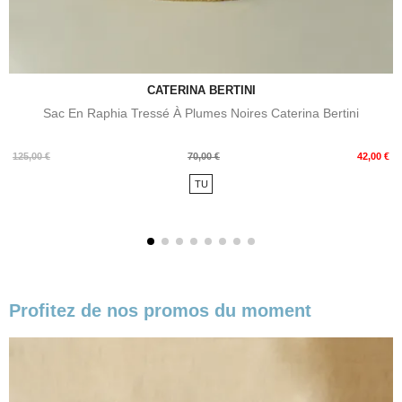
CATERINA BERTINI
Sac En Raphia Tressé À Plumes Noires Caterina Bertini
Prix
Prix
125,00 €
70,00 €
42,00 €
de
TU
base
Profitez de nos promos du moment