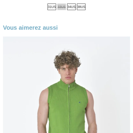
de
31US
33US
34US
38US
base
Vous aimerez aussi