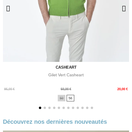
CASHEART
Gilet Vert Casheart
Prix
Prix
95,00 €
50,00 €
20,00 €
de
50
56
base
Découvrez nos dernières nouveautés