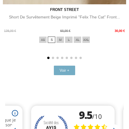
FRONT STREET
Short De Survêtement Beige Imprimé "Felix The Cat" Front...
Prix
Prix
139,00 €
60,00 €
30,00 €
de
XS
S
M
L
XL
XXL
base
Voir +