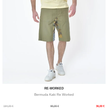
RE-WORKED
Bermuda Kaki Re Worked
Prix
Prix
194,00 €
90,00 €
36,00 €