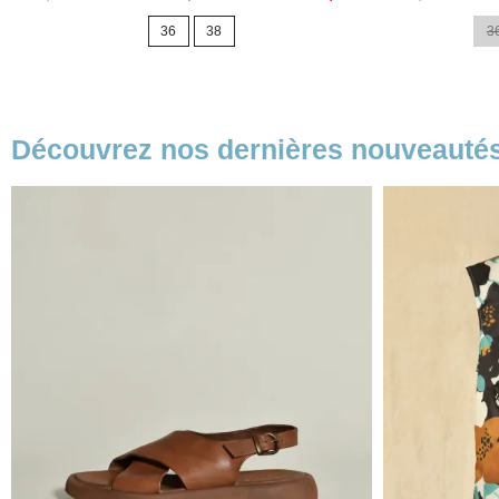
de
36
38
40
42
36
base
Découvrez nos dernières nouveauté