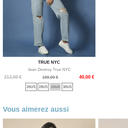

TRUE NYC
Aperçu rapide
Jean Destroy True NYC
Prix
Prix
213,00 €
40,00 €
100,00 €
de
26US
28US
29US
30US
base
Vous aimerez aussi