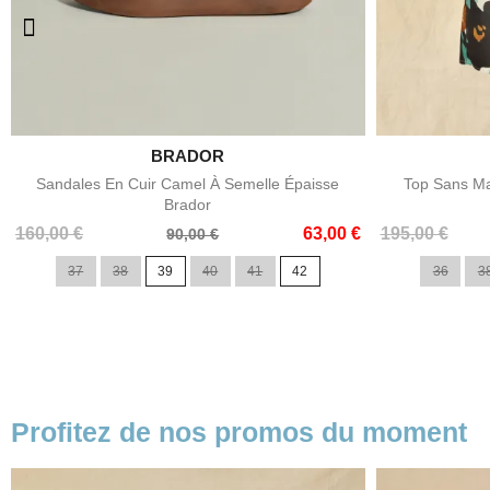

LADY COTTON
Aperçu rapide
Top Sans Manches À Imprimé Florale Lady
Pantalon Pal
Cotton
Prix
Prix
179,00 €
Prix
Prix
195,00 €
50,00 €
de
100,00 €
XS
de
base
36
38
40
42
44
46
base
Profitez de nos promos du moment