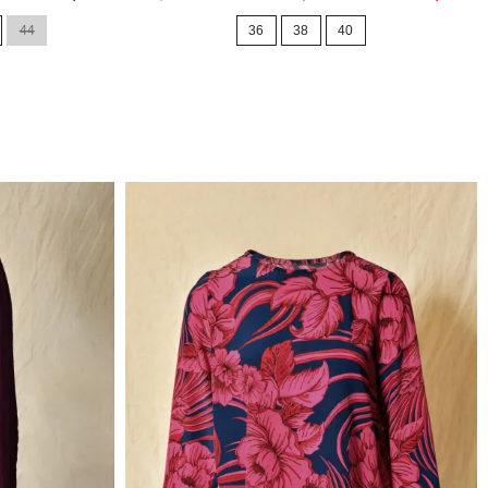
de
36
base