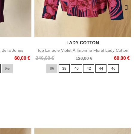

LADY COTTON
e
Aperçu rapide
ral Lady Cotton
Top En Soie Sans Manches Violet À Imprimé
Floral Lady Cotton
60,00 €
Prix
Prix
195,00 €
50,00 €
100,00 €
44
46
de
36
38
40
42
base