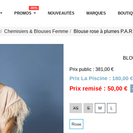
-80%
PROMOS
NOUVEAUTÉS
MARQUES
BOUTI
Chemisiers & Blouses Femme
Blouse rose à plumes P.A.R
BLO
Prix public : 381,00 €
Prix La Piscine :
180,00 €
Prix remisé : 50,00 €
XS
S
M
L
Rose