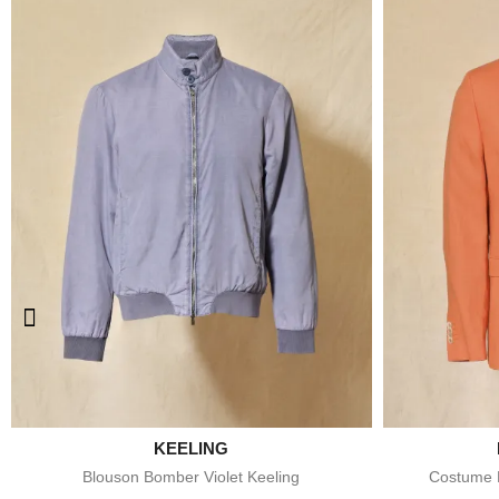

BERRY & BRIAN
Aperçu rapide
Costume En Lin Orange Berry & Brian
Pantalon Chi