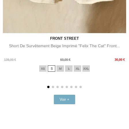
FRONT STREET
Short De Survêtement Beige Imprimé "Felix The Cat" Front...
Prix
Prix
139,00 €
60,00 €
30,00 €
de
XS
S
M
L
XL
XXL
base
Voir +