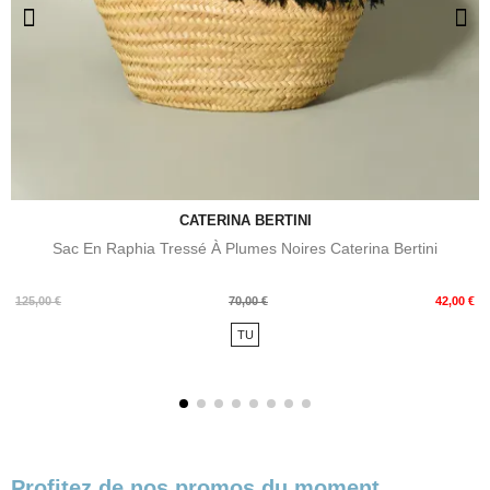
CATERINA BERTINI
Sac En Raphia Tressé À Plumes Noires Caterina Bertini
Prix
Prix
125,00 €
70,00 €
42,00 €
de
TU
base
Profitez de nos promos du moment