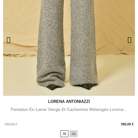
LORENA ANTONIAZZI
Pantalon En Laine Vierge Et Cachemire Mélangés Lorena...
Prix
780,00 €
390,00 €
36
38