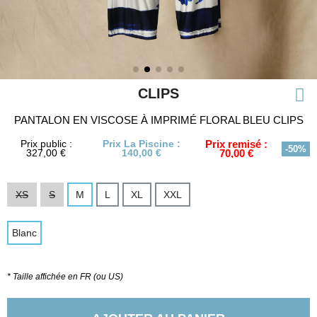
CLIPS
PANTALON EN VISCOSE À IMPRIMÉ FLORAL BLEU CLIPS
Prix public :
Prix La Piscine :
Prix remisé :
-50%
327,00 €
140,00 €
70,00 €
XS
S
M
L
XL
XXL
Blanc
* Taille affichée en FR (ou US)