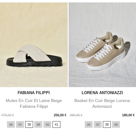
FABIANA FILIPPI
LORENA ANTONIAZZI
Mules En Cuir Et Laine Beige
Basket En Cuir Beige Lorena
Fabiana Filippi
Antoniazzi
Prix
Prix
470,00 €
255,00 €
390,00 €
180,00 €
36
37
38
39
40
41
36
37
38
39