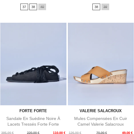
de
de
37
38
40
38
39
base
base
FORTE FORTE
VALERIE SALACROUX
Sandale En Suédine Noire À
Mules Compensées En Cuir
Lacets Tressés Forte Forte
Camel Valerie Salacroux
Prix
Prix
Prix
Prix
395,00 €
220,00 €
110,00 €
126,00 €
70,00 €
49,00 €