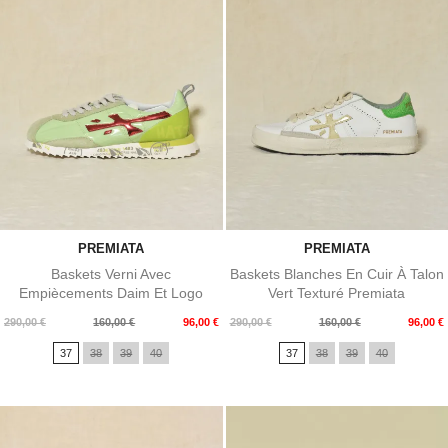
PREMIATA
PREMIATA
Baskets Verni Avec
Baskets Blanches En Cuir À Talon
Empiècements Daim Et Logo
Vert Texturé Premiata
Métallisé...
Prix
Prix
Prix
Prix
290,00 €
160,00 €
96,00 €
290,00 €
160,00 €
96,00 €
de
de
37
38
39
40
37
38
39
40
base
base