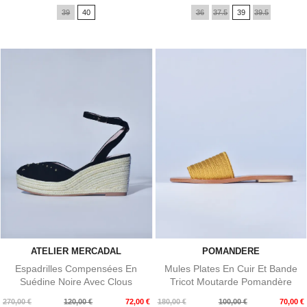
de
de
39
40
36
37.5
39
39.5
base
base
ATELIER MERCADAL
POMANDERE
Espadrilles Compensées En
Mules Plates En Cuir Et Bande
Suédine Noire Avec Clous
Tricot Moutarde Pomandère
Dorés...
Prix
Prix
Prix
Prix
270,00 €
120,00 €
72,00 €
180,00 €
100,00 €
70,00 €