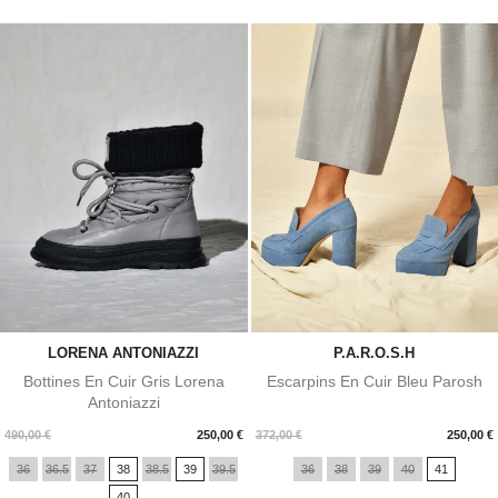
LORENA ANTONIAZZI
P.A.R.O.S.H
Bottines En Cuir Gris Lorena
Escarpins En Cuir Bleu Parosh
Antoniazzi
Prix
Prix
490,00 €
250,00 €
372,00 €
250,00 €
36
36.5
37
38
38.5
39
39.5
36
38
39
40
41
40