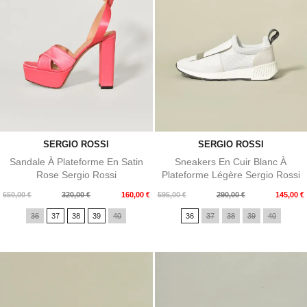
SERGIO ROSSI
SERGIO ROSSI
Sandale À Plateforme En Satin
Sneakers En Cuir Blanc À
Rose Sergio Rossi
Plateforme Légère Sergio Rossi
Prix
Prix
Prix
Prix
650,00 €
320,00 €
160,00 €
595,00 €
290,00 €
145,00 €
de
de
36
37
38
39
40
36
37
38
39
40
base
base