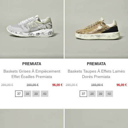
PREMIATA
PREMIATA
Baskets Grises À Empiècement
Baskets Taupes À Effets Lamés
Effet Écailles Premiata
Dorés Premiata
Prix
Prix
Prix
Prix
290,00 €
160,00 €
96,00 €
290,00 €
160,00 €
96,00 €
de
de
37
38
39
40
37
38
39
40
base
base