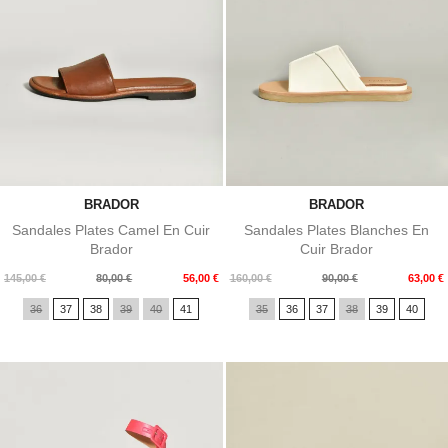
BRADOR
BRADOR
Sandales Plates Camel En Cuir
Sandales Plates Blanches En
Brador
Cuir Brador
Prix
Prix
Prix
Prix
145,00 €
80,00 €
56,00 €
160,00 €
90,00 €
63,00 €
de
de
36
37
38
39
40
41
35
36
37
38
39
40
base
base