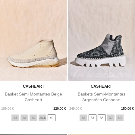
CASHEART
CASHEART
Basket Semi Montantes Beige
Baskets Semi-Montantes
Casheart
Argentées Casheart
Prix
Prix
189,00 €
120,00 €
249,00 €
150,00 €
37
38
39
39.5
40
36
37
38
39
40