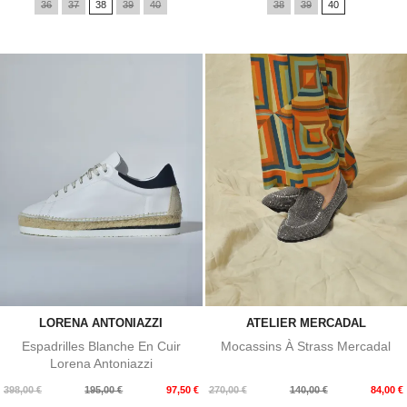
36
37
38
39
40
38
39
40
base
LORENA ANTONIAZZI
ATELIER MERCADAL
Espadrilles Blanche En Cuir
Mocassins À Strass Mercadal
Lorena Antoniazzi
Prix
Prix
Prix
Prix
398,00 €
195,00 €
97,50 €
270,00 €
140,00 €
84,00 €
de
de