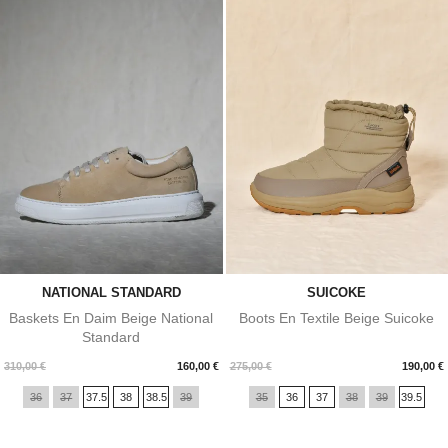
NATIONAL STANDARD
SUICOKE
Baskets En Daim Beige National
Boots En Textile Beige Suicoke
Standard
Prix
Prix
310,00 €
160,00 €
275,00 €
190,00 €
36
37
37.5
38
38.5
39
35
36
37
38
39
39.5