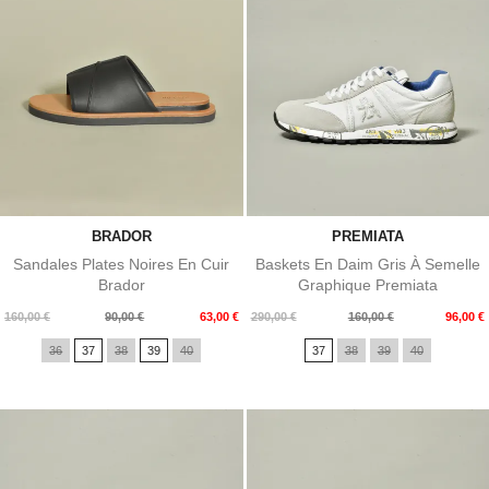
BRADOR
PREMIATA
Sandales Plates Noires En Cuir
Baskets En Daim Gris À Semelle
Brador
Graphique Premiata
Prix
Prix
Prix
Prix
160,00 €
90,00 €
63,00 €
290,00 €
160,00 €
96,00 €
de
de
36
37
38
39
40
37
38
39
40
base
base