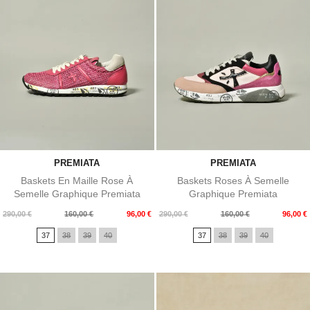
PREMIATA
PREMIATA
Baskets En Maille Rose À
Baskets Roses À Semelle
Semelle Graphique Premiata
Graphique Premiata
Prix
Prix
Prix
Prix
290,00 €
160,00 €
96,00 €
290,00 €
160,00 €
96,00 €
de
de
37
38
39
40
37
38
39
40
base
base