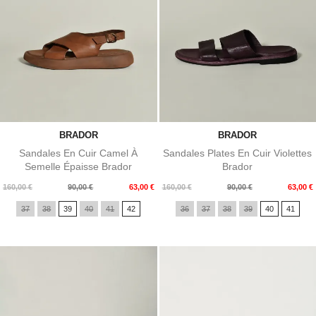
BRADOR
BRADOR
Sandales En Cuir Camel À
Sandales Plates En Cuir Violettes
Semelle Épaisse Brador
Brador
Prix
Prix
Prix
Prix
160,00 €
90,00 €
63,00 €
160,00 €
90,00 €
63,00 €
de
de
37
38
39
40
41
42
36
37
38
39
40
41
base
base