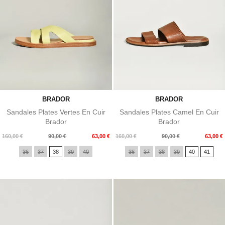
BRADOR
BRADOR
Sandales Plates Vertes En Cuir
Sandales Plates Camel En Cuir
Brador
Brador
Prix
Prix
Prix
Prix
160,00 €
90,00 €
63,00 €
160,00 €
90,00 €
63,00 €
de
de
36
37
38
39
40
36
37
38
39
40
41
base
base