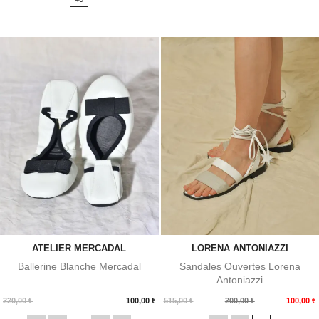
ATELIER MERCADAL
LORENA ANTONIAZZI
Ballerine Blanche Mercadal
Sandales Ouvertes Lorena
Antoniazzi
Prix
Prix
Prix
220,00 €
100,00 €
515,00 €
200,00 €
100,00 €
de