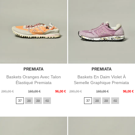
PREMIATA
PREMIATA
Baskets Oranges Avec Talon
Baskets En Daim Violet À
Élastiqué Premiata
Semelle Graphique Premiata
Prix
Prix
Prix
Prix
290,00 €
160,00 €
96,00 €
290,00 €
160,00 €
96,00 €
de
de
37
38
39
40
37
38
39
40
base
base