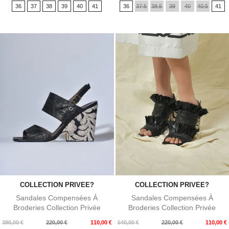
36
37
38
39
40
41
36
37.5
38.5
39
40
40.5
41
base
base
COLLECTION PRIVEE?
COLLECTION PRIVEE?
Sandales Compensées À
Sandales Compensées À
Broderies Collection Privée
Broderies Collection Privée
Prix
Prix
Prix
Prix
396,00 €
220,00 €
110,00 €
540,00 €
220,00 €
110,00 €