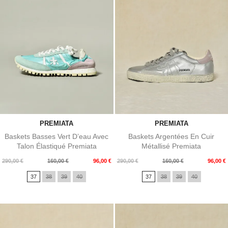
PREMIATA
PREMIATA
Baskets Basses Vert D’eau Avec
Baskets Argentées En Cuir
Talon Élastiqué Premiata
Métallisé Premiata
Prix
Prix
Prix
Prix
290,00 €
160,00 €
96,00 €
290,00 €
160,00 €
96,00 €
de
de
37
38
39
40
37
38
39
40
base
base