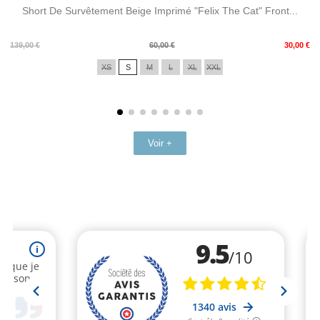
Short De Survêtement Beige Imprimé "Felix The Cat" Front...
Prix
Prix
139,00 €
60,00 €
30,00 €
de
XS
S
M
L
XL
XXL
base
Voir +