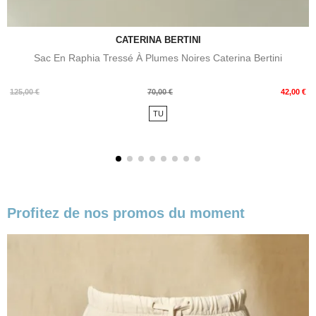
CATERINA BERTINI
Sac En Raphia Tressé À Plumes Noires Caterina Bertini
Prix
Prix
125,00 €
70,00 €
42,00 €
de
TU
base
Profitez de nos promos du moment