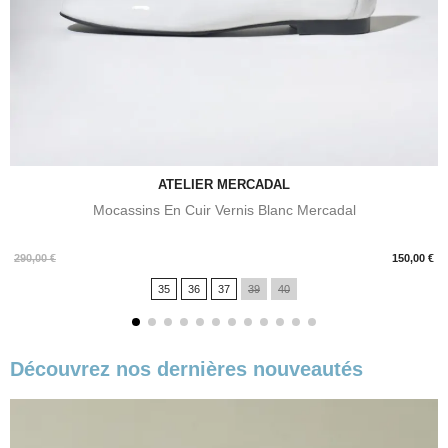
ATELIER MERCADAL
Mocassins En Cuir Vernis Blanc Mercadal
Prix
290,00 €
150,00 €
35
36
37
39
40
Découvrez nos dernières nouveautés