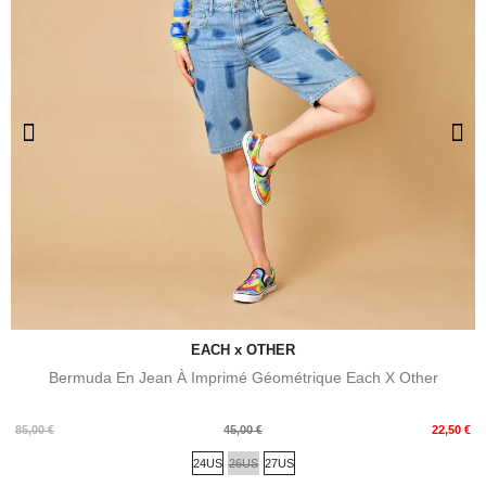
EACH x OTHER
Bermuda En Jean À Imprimé Géométrique Each X Other
Prix
Prix
85,00 €
45,00 €
22,50 €
de
24US
26US
27US
base