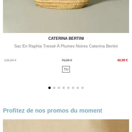
CATERINA BERTINI
Sac En Raphia Tressé À Plumes Noires Caterina Bertini
Prix
Prix
125,00 €
70,00 €
42,00 €
de
TU
base
Profitez de nos promos du moment