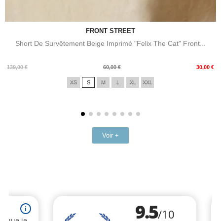
FRONT STREET
Short De Survêtement Beige Imprimé "Felix The Cat" Front...
Prix
Prix
139,00 €
60,00 €
30,00 €
de
XS
S
M
L
XL
XXL
base
Voir +