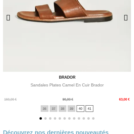
BRADOR
Sandales Plates Camel En Cuir Brador
Prix
Prix
160,00 €
90,00 €
63,00 €
de
36
37
38
39
40
41
base
Découvrez nos dernières nouveautés