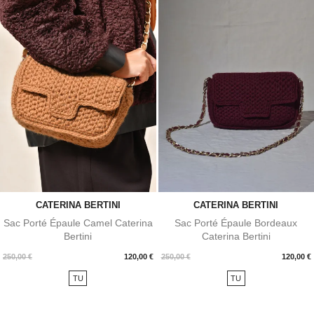
CATERINA BERTINI
CATERINA BERTINI
Sac Porté Épaule Camel Caterina
Sac Porté Épaule Bordeaux
Bertini
Caterina Bertini
Prix
Prix
250,00 €
120,00 €
250,00 €
120,00 €
TU
TU