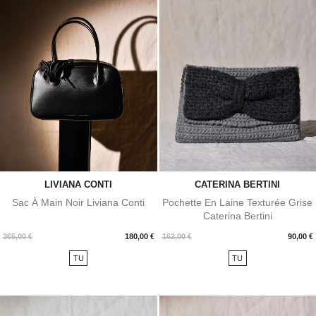
LIVIANA CONTI
CATERINA BERTINI
Sac À Main Noir Liviana Conti
Pochette En Laine Texturée Grise
Caterina Bertini
Prix
Prix
365,00 €
180,00 €
162,00 €
90,00 €
TU
TU