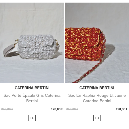
CATERINA BERTINI
CATERINA BERTINI
Sac Porté Épaule Gris Caterina
Sac En Raphia Rouge Et Jaune
Bertini
Caterina Bertini
Prix
Prix
250,00 €
120,00 €
250,00 €
120,00 €
TU
TU