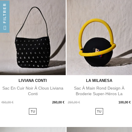
FILTRER
LIVIANA CONTI
LA MILANESA
Sac En Cuir Noir À Clous Liviana
Sac À Main Rond Design À
Conti
Broderie Super-Héros La
Milanesa
Prix
Prix
450,00 €
260,00 €
250,00 €
100,00 €
TU
TU