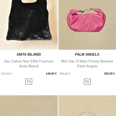
ANITA BILARDI
PALM ANGELS
Sac Cabas Noir Effet Fourrure
Mini Sac À Main Forme Banane
Anita Bilardi
Palm Angels
Prix
Prix
273,00 €
140,00 €
495,00 €
250,00 €
TU
TU