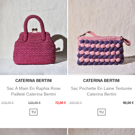
CATERINA BERTINI
CATERINA BERTINI
Sac À Main En Raphia Rose
Sac Pochette En Laine Texturée
Pailleté Caterina Bertini
Caterina Bertini
Prix
Prix
Prix
215,00 €
120,00 €
72,00 €
160,00 €
90,00 €
de
TU
TU
base