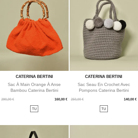
CATERINA BERTINI
CATERINA BERTINI
Sac À Main Orange À Anse
Sac Seau En Crochet Avec
Bambou Caterina Bertini
Pompons Caterina Bertini
Prix
Prix
290,00 €
160,00 €
250,00 €
140,00 €
TU
TU