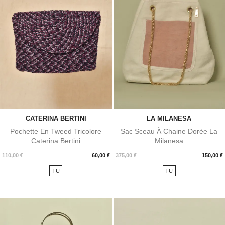
CATERINA BERTINI
LA MILANESA
Pochette En Tweed Tricolore
Sac Sceau À Chaine Dorée La
Caterina Bertini
Milanesa
Prix
Prix
110,00 €
60,00 €
375,00 €
150,00 €
TU
TU