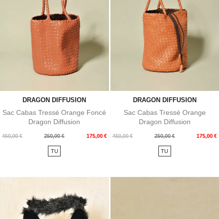
DRAGON DIFFUSION
DRAGON DIFFUSION
Sac Cabas Tressé Orange Foncé
Sac Cabas Tressé Orange
Dragon Diffusion
Dragon Diffusion
Prix
Prix
Prix
Prix
450,00 €
250,00 €
175,00 €
450,00 €
250,00 €
175,00 €
de
de
TU
TU
base
base