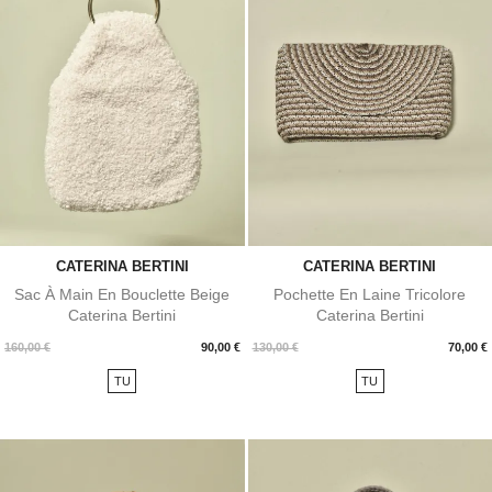
CATERINA BERTINI
CATERINA BERTINI
Sac À Main En Bouclette Beige
Pochette En Laine Tricolore
Caterina Bertini
Caterina Bertini
Prix
Prix
160,00 €
90,00 €
130,00 €
70,00 €
TU
TU