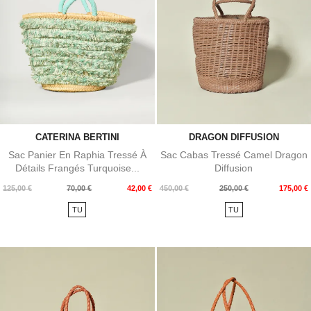
CATERINA BERTINI
DRAGON DIFFUSION
Sac Panier En Raphia Tressé À
Sac Cabas Tressé Camel Dragon
Détails Frangés Turquoise...
Diffusion
Prix
Prix
Prix
Prix
125,00 €
70,00 €
42,00 €
450,00 €
250,00 €
175,00 €
de
de
TU
TU
base
base