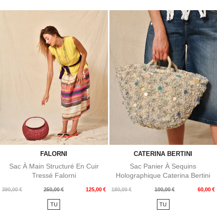
FALORNI
CATERINA BERTINI
Sac À Main Structuré En Cuir
Sac Panier À Sequins
Tressé Falorni
Holographique Caterina Bertini
Prix
Prix
Prix
Prix
390,00 €
250,00 €
125,00 €
180,00 €
100,00 €
60,00 €
de
de
TU
TU
base
base