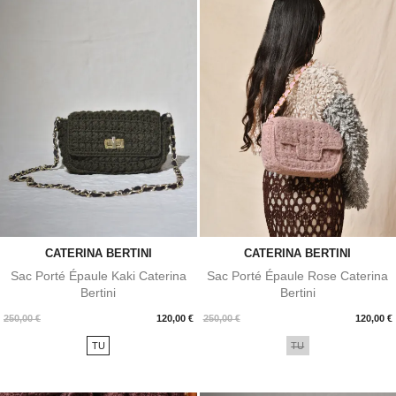
CATERINA BERTINI
CATERINA BERTINI
Sac Porté Épaule Kaki Caterina
Sac Porté Épaule Rose Caterina
Bertini
Bertini
Prix
Prix
250,00 €
120,00 €
250,00 €
120,00 €
TU
TU