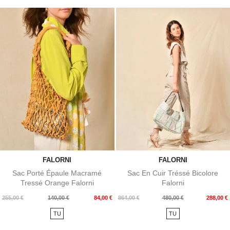
FALORNI
FALORNI
Sac Porté Épaule Macramé
Sac En Cuir Tréssé Bicolore
Tressé Orange Falorni
Falorni
Prix
Prix
Prix
Prix
255,00 €
140,00 €
84,00 €
864,00 €
480,00 €
288,00 €
de
de
TU
TU
base
base