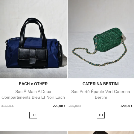
EACH x OTHER
CATERINA BERTINI
Sac À Main A Deux
Sac Porté Épaule Vert Caterina
Compartiments Bleu Et Noir Each
Bertini
Other
Prix
Prix
415,00 €
220,00 €
250,00 €
120,00 €
TU
TU