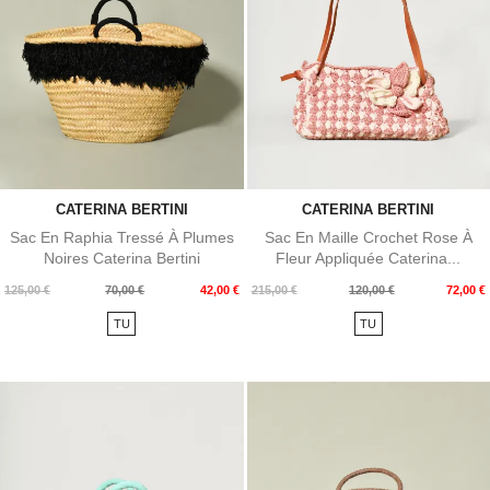
CATERINA BERTINI
CATERINA BERTINI
Sac En Raphia Tressé À Plumes
Sac En Maille Crochet Rose À
Noires Caterina Bertini
Fleur Appliquée Caterina...
Prix
Prix
Prix
Prix
125,00 €
70,00 €
42,00 €
215,00 €
120,00 €
72,00 €
de
de
TU
TU
base
base