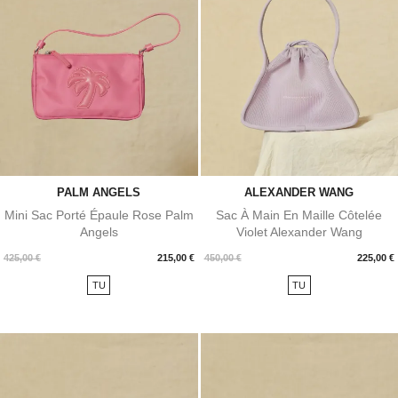
PALM ANGELS
ALEXANDER WANG
Mini Sac Porté Épaule Rose Palm
Sac À Main En Maille Côtelée
Angels
Violet Alexander Wang
Prix
Prix
425,00 €
215,00 €
450,00 €
225,00 €
TU
TU