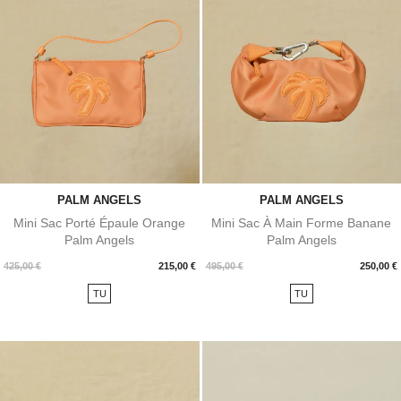
PALM ANGELS
PALM ANGELS
Mini Sac Porté Épaule Orange
Mini Sac À Main Forme Banane
Palm Angels
Palm Angels
Prix
Prix
425,00 €
215,00 €
495,00 €
250,00 €
TU
TU