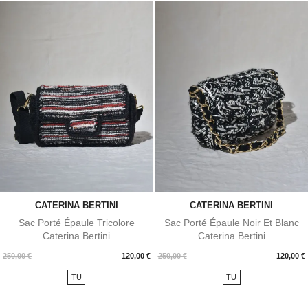
CATERINA BERTINI
CATERINA BERTINI
Sac Porté Épaule Tricolore
Sac Porté Épaule Noir Et Blanc
Caterina Bertini
Caterina Bertini
Prix
Prix
250,00 €
120,00 €
250,00 €
120,00 €
TU
TU