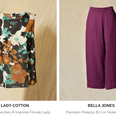

LADY COTTON

BELLA JONES
Aperçu rapide
Aperçu rapid
nches À Imprimé Florale Lady
Pantalon Palazzo En Lin Viole