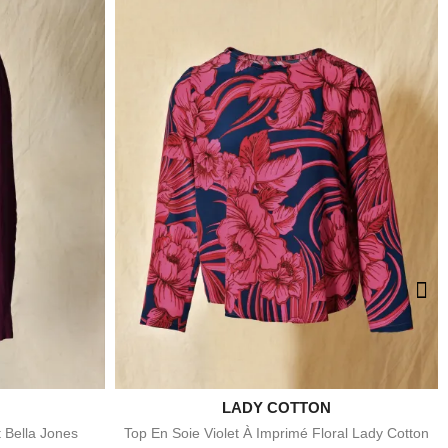

LADY COTTON
e
Aperçu rapide
t Bella Jones
Top En Soie Violet À Imprimé Floral Lady Cotton