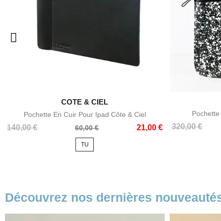

COTE & CIEL
Aperçu rapide
Pochette 
Pochette En Cuir Pour Ipad Côte & Ciel
Prix
Prix
320,00 €
Prix
Prix
140,00 €
21,00 €
60,00 €
de
de
TU
base
base
Découvrez nos dernières nouveauté