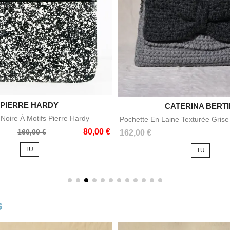

PIERRE HARDY
Aperçu rapide
CATERINA BERTI

Aperçu rapid
Noire À Motifs Pierre Hardy
Pochette En Laine Texturée Grise 
80,00 €
160,00 €
Prix
162,00 €
TU
TU
s