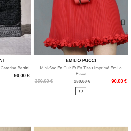
NI

EMILIO PUCCI
e
Aperçu rapide
Caterina Bertini
Mini-Sac En Cuir Et En Tissu Imprimé Emilio
Pucci
90,00 €
Prix
Prix
350,00 €
90,00 €
180,00 €
de
TU
base