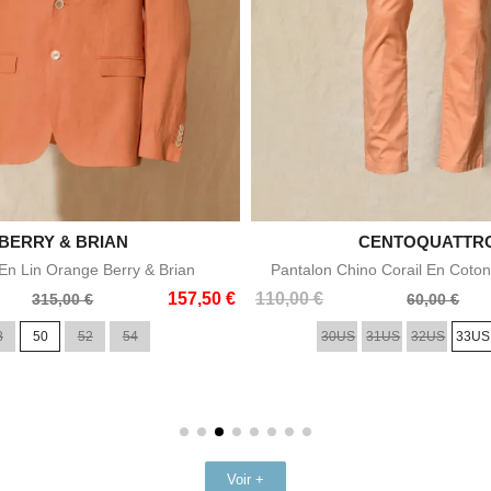

BERRY & BRIAN

CENTOQUATTR
Aperçu rapide
Aperçu rapid
n Lin Orange Berry & Brian
Pantalon Chino Corail En Coton
Prix
Prix
157,50 €
110,00 €
315,00 €
60,00 €
de
8
50
52
54
30US
31US
32US
33US
base
Voir +