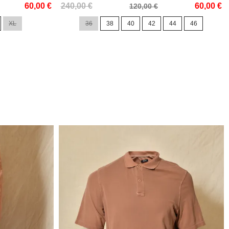
Prix
Prix
60,00 €
240,00 €
60,00 €
120,00 €
de
XL
36
38
40
42
44
46
base