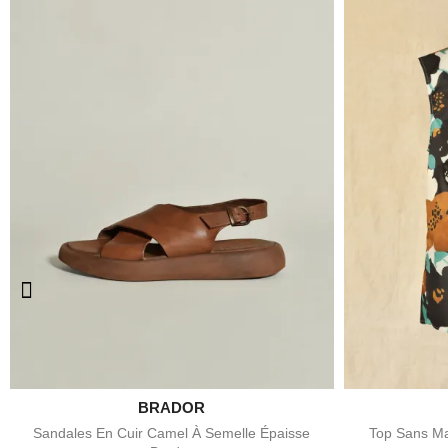

BRADOR
Aperçu rapide
Sandales En Cuir Camel À Semelle Épaisse
Top Sans Ma