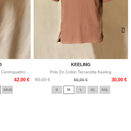
O

KEELING
e
Aperçu rapide
 Centoquattro
Polo En Coton Terracotta Keeling
Prix
Prix
42,00 €
90,00 €
30,00 €
50,00 €
de
34US
S
M
L
XL
XXL
base