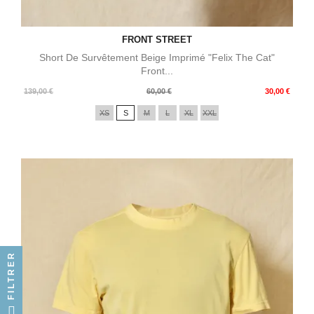
FRONT STREET
Short De Survêtement Beige Imprimé "Felix The Cat"
Front...
Prix
Prix
139,00 €
60,00 €
30,00 €
de
XS
S
M
L
XL
XXL
base
FILTRER