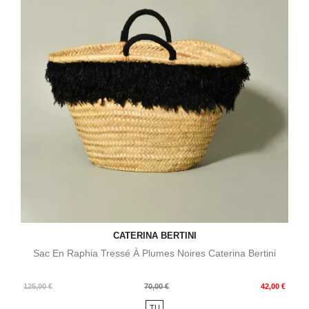
CATERINA BERTINI
Sac En Raphia Tressé À Plumes Noires Caterina Bertini
Prix
Prix
125,00 €
70,00 €
42,00 €
de
TU