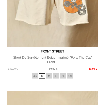
FRONT STREET
Short De Survêtement Beige Imprimé "Felix The Cat"
Front...
Prix
Prix
139,00 €
60,00 €
30,00 €
de
XS
S
M
L
XL
XXL
base