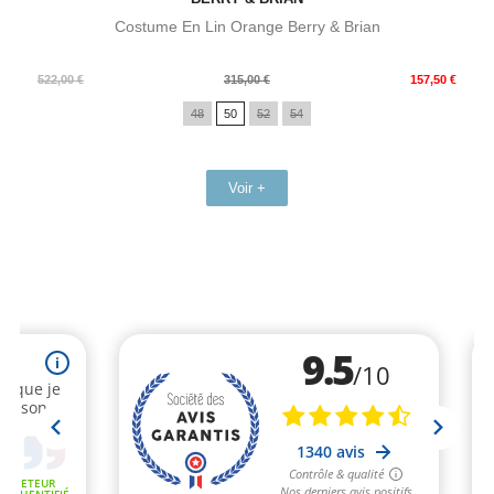
Costume En Lin Orange Berry & Brian
Prix
Prix
522,00 €
315,00 €
157,50 €
de
48
50
52
54
base
Voir +