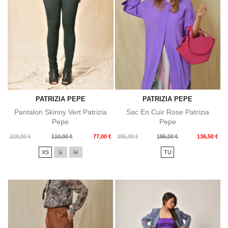
PATRIZIA PEPE
PATRIZIA PEPE
Pantalon Skinny Vert Patrizia
Sac En Cuir Rose Patrizia
Pepe
Pepe
Prix
Prix
Prix
Prix
228,00 €
110,00 €
77,00 €
385,00 €
195,00 €
136,50 €
de
de
XS
S
M
TU
base
base