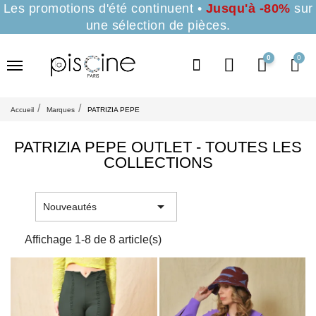
Les promotions d'été continuent •
Jusqu'à -80%
sur
une sélection de pièces.
0
Accueil
Marques
PATRIZIA PEPE
PATRIZIA PEPE OUTLET - TOUTES LES
COLLECTIONS

Nouveautés
Affichage 1-8 de 8 article(s)