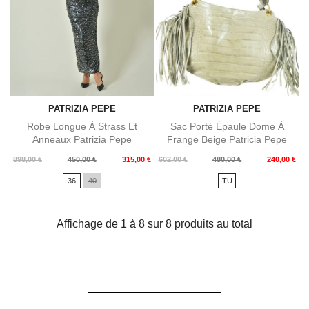
PATRIZIA PEPE
PATRIZIA PEPE
Robe Longue À Strass Et
Sac Porté Épaule Dome À
Anneaux Patrizia Pepe
Frange Beige Patricia Pepe
Prix
Prix
Prix
Prix
898,00 €
450,00 €
315,00 €
602,00 €
480,00 €
240,00 €
de
de
36
40
TU
base
base
Affichage de 1 à 8 sur 8 produits au total