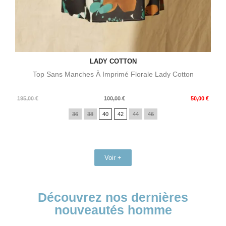
LADY COTTON
Top Sans Manches À Imprimé Florale Lady Cotton
Prix
Prix
195,00 €
100,00 €
50,00 €
de
36
38
40
42
44
46
base
Voir +
Découvrez nos dernières
nouveautés homme