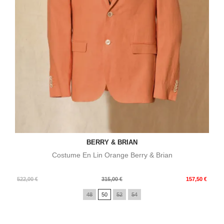
BERRY & BRIAN
Costume En Lin Orange Berry & Brian
Prix
Prix
522,00 €
315,00 €
157,50 €
de
48
50
52
54
base