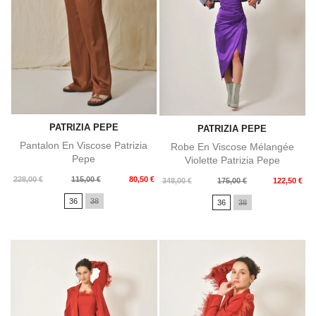
PATRIZIA PEPE
PATRIZIA PEPE
Pantalon En Viscose Patrizia
Robe En Viscose Mélangée
Pepe
Violette Patrizia Pepe
Prix
Prix
228,00 €
115,00 €
80,50 €
Prix
Prix
348,00 €
175,00 €
122,50 €
de
de
36
38
36
38
base
base