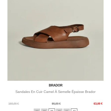
BRADOR
Sandales En Cuir Camel À Semelle Épaisse Brador
Prix
Prix
160,00 €
90,00 €
63,00 €
de