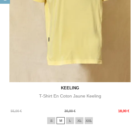
KEELING
T-Shirt En Coton Jaune Keeling
Prix
Prix
55,00 €
30,00 €
18,00 €
de
S
M
L
XL
XXL
base