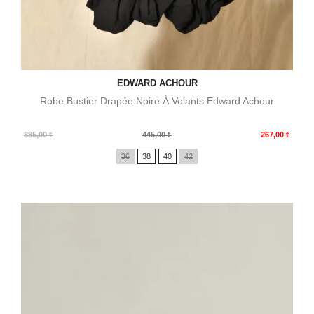
EDWARD ACHOUR
Robe Bustier Drapée Noire À Volants Edward Achour
Prix
Prix
885,00 €
445,00 €
267,00 €
de
36
38
40
42
base