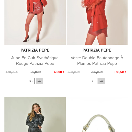
PATRIZIA PEPE
PATRIZIA PEPE
Jupe En Cuir Synthétique
Veste Double Boutonnage À
Rouge Patrizia Pepe
Plumes Patrizia Pepe
Prix
Prix
Prix
Prix
178,00 €
90,00 €
63,00 €
528,00 €
265,00 €
185,50 €
de
de
36
38
36
38
base
base