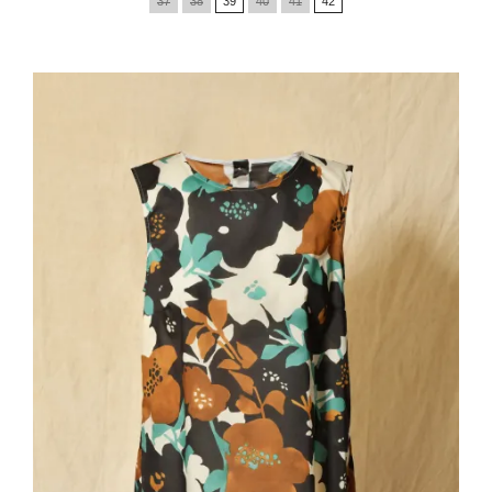
37
38
39
40
41
42
base