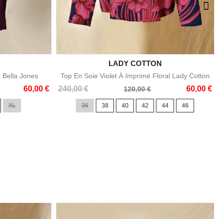

LADY COTTON
e
Aperçu rapide
t Bella Jones
Top En Soie Violet À Imprimé Floral Lady Cotton
Prix
Prix
60,00 €
240,00 €
60,00 €
120,00 €
de
XL
36
38
40
42
44
46
base