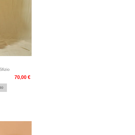
e
fizio
70,00 €
40