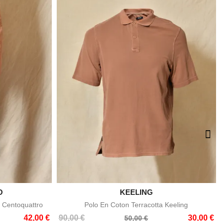
O

KEELING
e
Aperçu rapide
 Centoquattro
Polo En Coton Terracotta Keeling
Prix
Prix
42,00 €
90,00 €
30,00 €
50,00 €