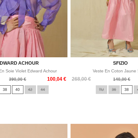
DWARD ACHOUR


SFIZIO
Aperçu rapide
Aperçu rapid
En Soie Violet Edward Achour
Veste En Coton Jaune S
Prix
Prix
100,04 €
268,00 €
390,00 €
140,00 €
de
38
40
42
44
TU
36
38
base