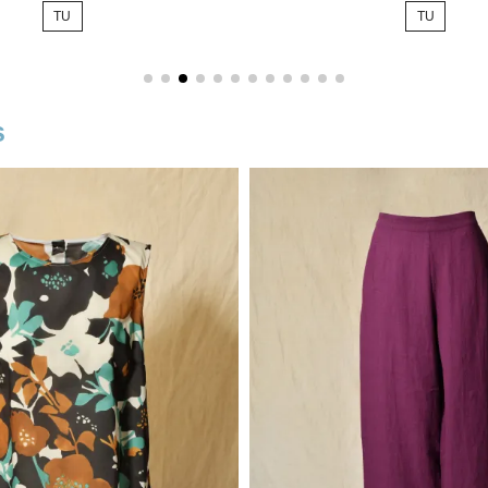
TU
TU
base
s