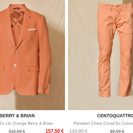

BERRY & BRIAN

CENTOQUATTR
Aperçu rapide
Aperçu rapid
n Lin Orange Berry & Brian
Pantalon Chino Corail En Coton
Prix
Prix
157,50 €
110,00 €
315,00 €
60,00 €