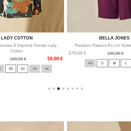

LADY COTTON

BELLA JONES
Aperçu rapide
Aperçu rapid
nches À Imprimé Florale Lady
Pantalon Palazzo En Lin Viole
Cotton
Prix
Prix
179,00 €
100,00 €
50,00 €
de
100,00 €
XS
S
M
L
base
8
40
42
44
46