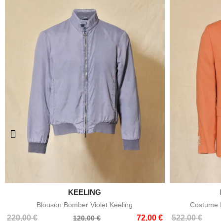

KEELING
Aperçu rapide
Blouson Bomber Violet Keeling
Costume E
Prix
Prix
Prix
Prix
220,00 €
72,00 €
522,00 €
120,00 €