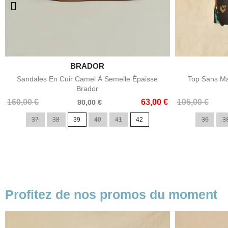

BRADOR
Aperçu rapide
Sandales En Cuir Camel À Semelle Épaisse
Top Sans Ma
Brador
Prix
Prix
Prix
Prix
160,00 €
63,00 €
195,00 €
90,00 €
de
de
37
38
39
40
41
42
36
3
base
base
Profitez de nos promos du moment