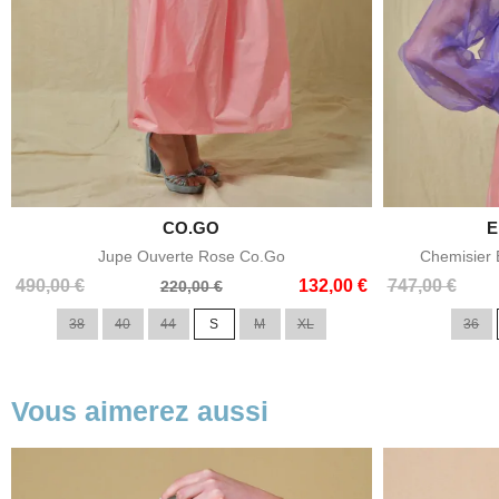

CO.GO
E
Aperçu rapide
Jupe Ouverte Rose Co.Go
Chemisier 
Prix
Prix
Prix
Prix
490,00 €
132,00 €
747,00 €
220,00 €
de
de
38
40
44
S
M
XL
36
base
base
Vous aimerez aussi