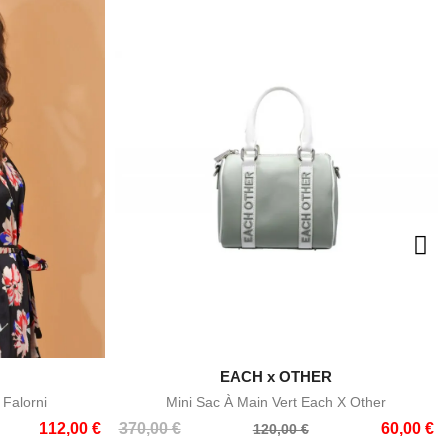

EACH x OTHER
e
Aperçu rapide
 Falorni
Mini Sac À Main Vert Each X Other
Prix
Prix
112,00 €
370,00 €
60,00 €
120,00 €
de