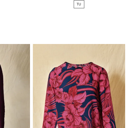
TU
base