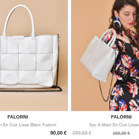

FALORNI

FALORNI
Aperçu rapide
Aperçu rapid
 En Cuir Lisse Blanc Falorni
Sac À Main En Cuir Lisse
Prix
Prix
90,00 €
290,00 €
160,00 €
de