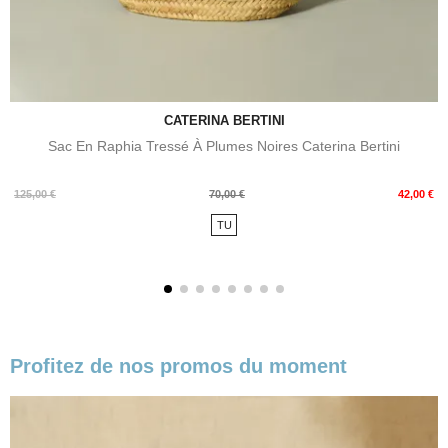
CATERINA BERTINI
Sac En Raphia Tressé À Plumes Noires Caterina Bertini
Prix
Prix
125,00 €
70,00 €
42,00 €
de
TU
base
Profitez de nos promos du moment