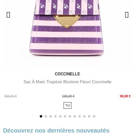
COCCINELLE
Sac À Main Trapèze Bicolore Fleuri Coccinelle
Prix
Prix
350,00 €
180,00 €
90,00 €
de
TU
base
Découvrez nos dernières nouveautés