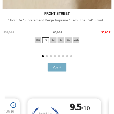
FRONT STREET
Short De Survêtement Beige Imprimé "Felix The Cat" Front...
Prix
Prix
139,00 €
60,00 €
30,00 €
de
XS
S
M
L
XL
XXL
base
Voir +