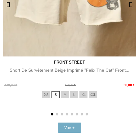
FRONT STREET
Short De Survêtement Beige Imprimé "Felix The Cat" Front...
Prix
Prix
139,00 €
60,00 €
30,00 €
de
XS
S
M
L
XL
XXL
base
Voir +