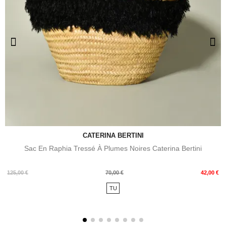
CATERINA BERTINI
Sac En Raphia Tressé À Plumes Noires Caterina Bertini
Prix
Prix
125,00 €
70,00 €
42,00 €
de
TU
base