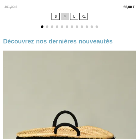
Prix
101,00 €
65,00 €
S
M
L
XL
Découvrez nos dernières nouveautés