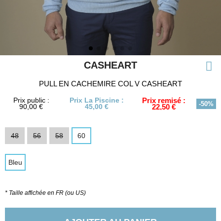
CASHEART
PULL EN CACHEMIRE COL V CASHEART
Prix public :
Prix La Piscine :
Prix remisé :
-50%
90,00 €
45,00 €
22,50 €
48
56
58
60
Bleu
* Taille affichée en FR (ou US)