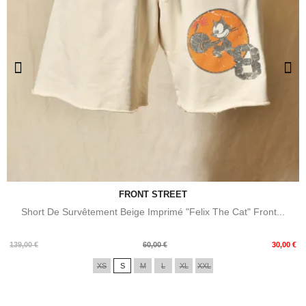
FRONT STREET
Short De Survêtement Beige Imprimé "Felix The Cat" Front...
Prix
Prix
139,00 €
60,00 €
30,00 €
de
XS
S
M
L
XL
XXL
base