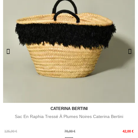
CATERINA BERTINI
Sac En Raphia Tressé À Plumes Noires Caterina Bertini
Prix
Prix
125,00 €
70,00 €
42,00 €
de