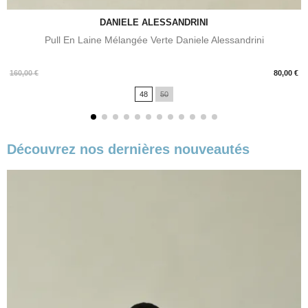
DANIELE ALESSANDRINI
Pull En Laine Mélangée Verte Daniele Alessandrini
Prix
160,00 €
80,00 €
48
50
Découvrez nos dernières nouveautés