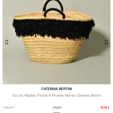
CATERINA BERTINI
Sac En Raphia Tressé À Plumes Noires Caterina Bertini
Prix
Prix
125,00 €
70,00 €
42,00 €
de