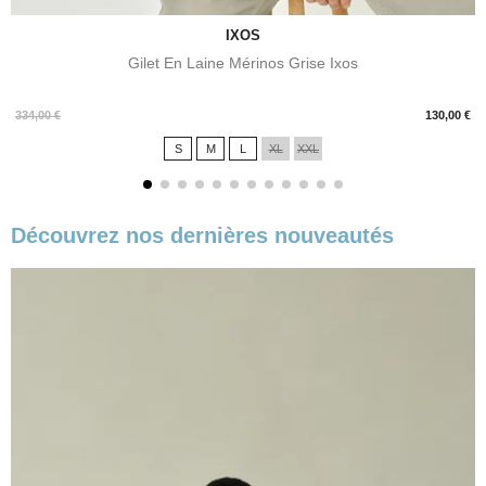
IXOS
Gilet En Laine Mérinos Grise Ixos
Prix
334,00 €
130,00 €
S
M
L
XL
XXL
Découvrez nos dernières nouveautés