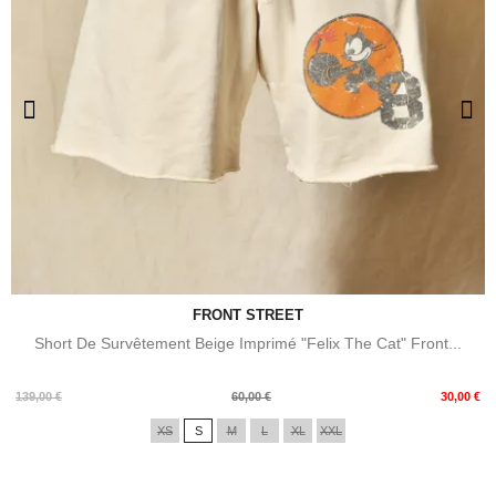
FRONT STREET
Short De Survêtement Beige Imprimé "Felix The Cat" Front...
Prix
Prix
139,00 €
60,00 €
30,00 €
de
XS
S
M
L
XL
XXL
base