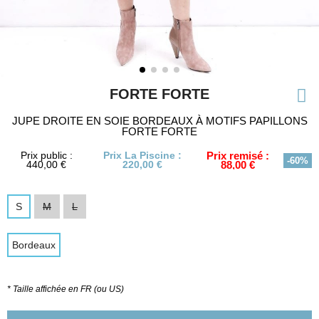
FORTE FORTE
JUPE DROITE EN SOIE BORDEAUX À MOTIFS PAPILLONS
FORTE FORTE
Prix public :
Prix La Piscine :
Prix remisé :
-60%
440,00 €
220,00 €
88,00 €
S
M
L
Bordeaux
* Taille affichée en FR (ou US)