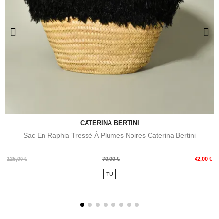
CATERINA BERTINI
Sac En Raphia Tressé À Plumes Noires Caterina Bertini
Prix
Prix
125,00 €
70,00 €
42,00 €
de
TU
base