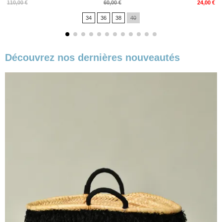
Prix
Prix
110,00 €
60,00 €
24,00 €
de
34
36
38
40
base
Découvrez nos dernières nouveautés