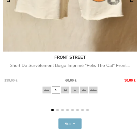
FRONT STREET
Short De Survêtement Beige Imprimé "Felix The Cat" Front...
Prix
Prix
139,00 €
60,00 €
30,00 €
de
XS
S
M
L
XL
XXL
base
Voir +