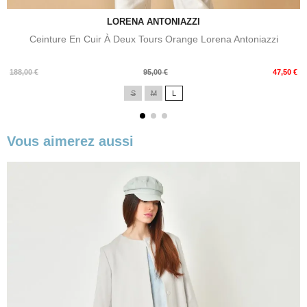
LORENA ANTONIAZZI
Ceinture En Cuir À Deux Tours Orange Lorena Antoniazzi
Prix
Prix
188,00 €
95,00 €
47,50 €
de
S
M
L
base
Vous aimerez aussi