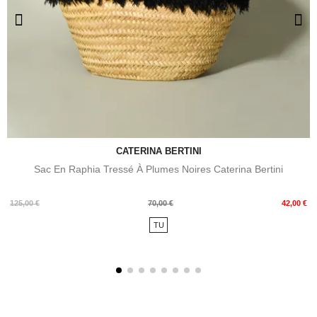
CATERINA BERTINI
Sac En Raphia Tressé À Plumes Noires Caterina Bertini
Prix
Prix
125,00 €
70,00 €
42,00 €
de
TU
base