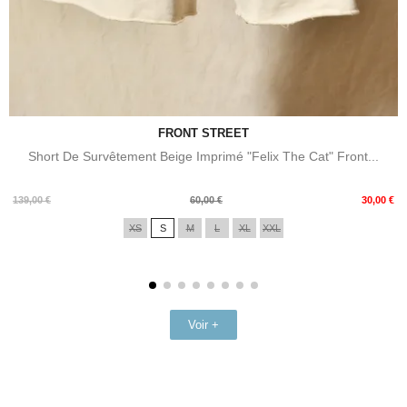
FRONT STREET
Short De Survêtement Beige Imprimé "Felix The Cat" Front...
Prix
Prix
139,00 €
60,00 €
30,00 €
de
XS
S
M
L
XL
XXL
base
Voir +