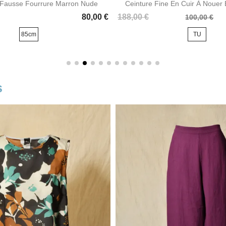
 Fausse Fourrure Marron Nude
Ceinture Fine En Cuir À Nouer E
Prix
Prix
80,00 €
188,00 €
100,00 €
de
85cm
TU
base
s