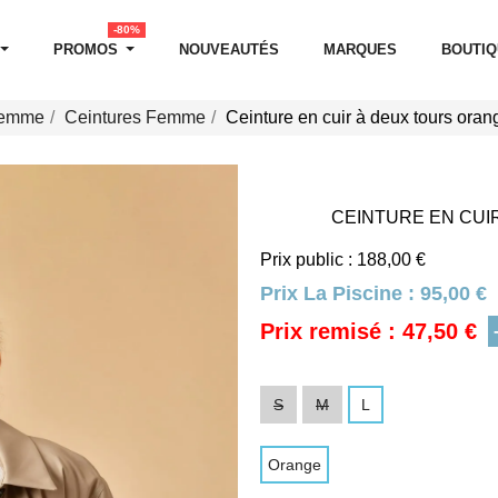
-80%
PROMOS
NOUVEAUTÉS
MARQUES
BOUTI
Femme
Ceintures Femme
Ceinture en cuir à deux tours ora
CEINTURE EN CUI
Prix public : 188,00 €
Prix La Piscine :
95,00 €
Prix remisé : 47,50 €
S
M
L
Orange