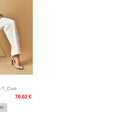
e
s T_Coat
70,02 €
40