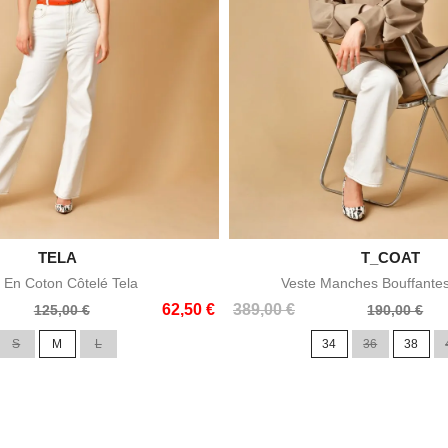

TELA

T_COAT
Aperçu rapide
Aperçu rapid
 En Coton Côtelé Tela
Veste Manches Bouffante
Prix
Prix
62,50 €
389,00 €
125,00 €
190,00 €
de
S
M
L
34
36
38
base