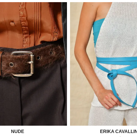

NUDE
ERIKA CAVALLIN

Aperçu rapide
Aperçu rapid