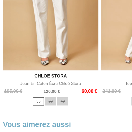

CHLOE STORA
Aperçu rapide
Jean En Coton Écru Chloé Stora
Top
Prix
Prix
Prix
Prix
195,00 €
60,00 €
241,00 €
120,00 €
de
de
36
38
40
base
base
Vous aimerez aussi