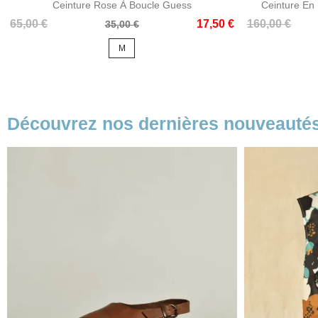
Ceinture Rose À Boucle Guess
Ceinture En
Prix
Prix
Prix
65,00 €
17,50 €
160,00 €
35,00 €
de
M
base
Découvrez nos dernières nouveauté