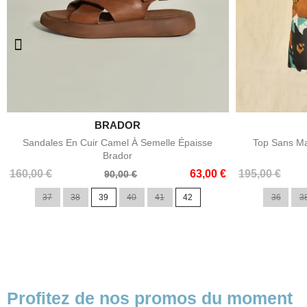

BRADOR
Aperçu rapide
Sandales En Cuir Camel À Semelle Épaisse
Top Sans Ma
Brador
Prix
Prix
Prix
Prix
160,00 €
63,00 €
195,00 €
90,00 €
de
de
37
38
39
40
41
42
36
3
base
base
Profitez de nos promos du moment