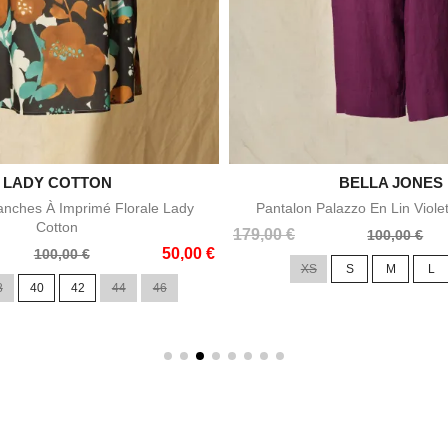

LADY COTTON

BELLA JONES
Aperçu rapide
Aperçu rapid
nches À Imprimé Florale Lady
Pantalon Palazzo En Lin Viole
Cotton
Prix
Prix
179,00 €
100,00 €
50,00 €
de
100,00 €
XS
S
M
L
base
8
40
42
44
46