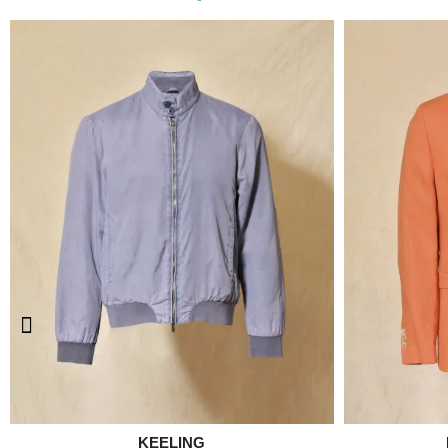

KEELING
Aperçu rapide