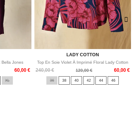

LADY COTTON
e
Aperçu rapide
t Bella Jones
Top En Soie Violet À Imprimé Floral Lady Cotton
Prix
Prix
60,00 €
240,00 €
60,00 €
120,00 €
de
XL
36
38
40
42
44
46
base