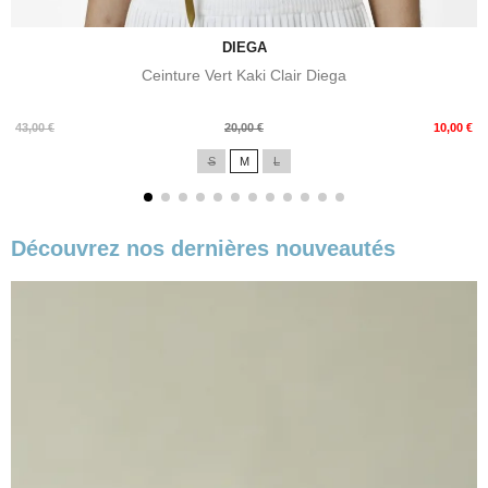
DIEGA
Ceinture Vert Kaki Clair Diega
Prix
Prix
43,00 €
20,00 €
10,00 €
de
S
M
L
base
Découvrez nos dernières nouveautés