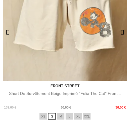
FRONT STREET
Short De Survêtement Beige Imprimé "Felix The Cat" Front...
Prix
Prix
139,00 €
60,00 €
30,00 €
de
XS
S
M
L
XL
XXL
base