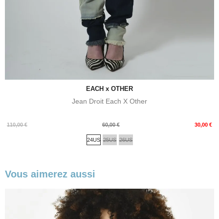
EACH x OTHER
Jean Droit Each X Other
Prix
Prix
110,00 €
60,00 €
30,00 €
de
24US
25US
26US
base
Vous aimerez aussi