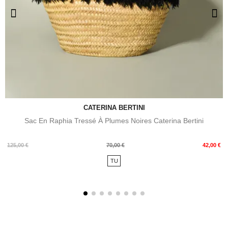
CATERINA BERTINI
Sac En Raphia Tressé À Plumes Noires Caterina Bertini
Prix
Prix
125,00 €
70,00 €
42,00 €
de
TU
base