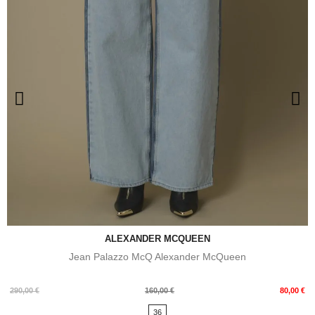
ALEXANDER MCQUEEN
Jean Palazzo McQ Alexander McQueen
Prix
Prix
290,00 €
160,00 €
80,00 €
de
36