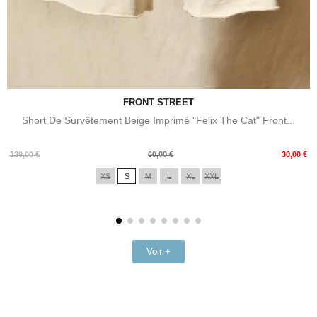
FRONT STREET
Short De Survêtement Beige Imprimé "Felix The Cat" Front...
Prix
Prix
139,00 €
60,00 €
30,00 €
de
XS
S
M
L
XL
XXL
base
Voir +