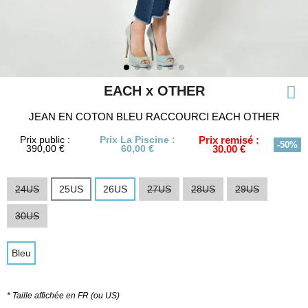
EACH x OTHER
JEAN EN COTON BLEU RACCOURCI EACH OTHER
Prix public :
Prix La Piscine :
Prix remisé :
-50%
390,00 €
60,00 €
30,00 €
24US
25US
26US
27US
28US
29US
30US
Bleu
* Taille affichée en FR (ou US)