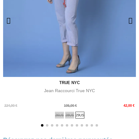
TRUE NYC
Jean Raccourci True NYC
Prix
Prix
224,00 €
105,00 €
42,00 €
de
26US
28US
29US
base