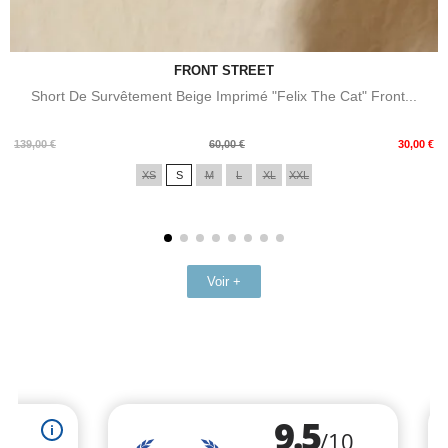
FRONT STREET
Short De Survêtement Beige Imprimé "Felix The Cat" Front...
Prix
Prix
139,00 €
60,00 €
30,00 €
de
XS
S
M
L
XL
XXL
base
Voir +