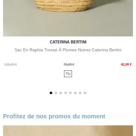
CATERINA BERTINI
Sac En Raphia Tressé À Plumes Noires Caterina Bertini
Prix
Prix
125,00 €
70,00 €
42,00 €
de
TU
base
Profitez de nos promos du moment