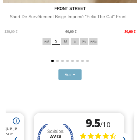
FRONT STREET
Short De Survêtement Beige Imprimé "Felix The Cat" Front...
Prix
Prix
139,00 €
60,00 €
30,00 €
de
XS
S
M
L
XL
XXL
base
Voir +