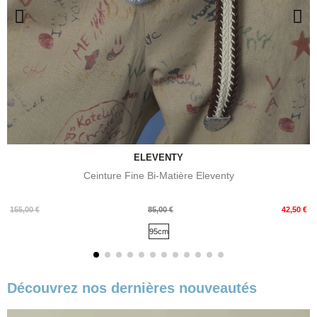
ELEVENTY
Ceinture Fine Bi-Matière Eleventy
Prix
Prix
155,00 €
85,00 €
42,50 €
de
95cm
base
Découvrez nos dernières nouveautés