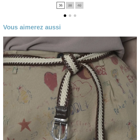
de
36
38
40
base
Vous aimerez aussi