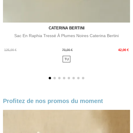
CATERINA BERTINI
Sac En Raphia Tressé À Plumes Noires Caterina Bertini
Prix
Prix
125,00 €
70,00 €
42,00 €
de
TU
base
Profitez de nos promos du moment