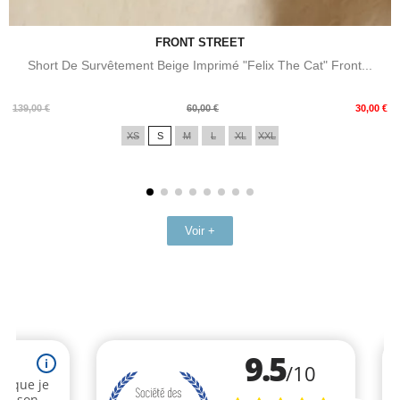
FRONT STREET
Short De Survêtement Beige Imprimé "Felix The Cat" Front...
Prix
Prix
139,00 €
60,00 €
30,00 €
de
XS
S
M
L
XL
XXL
base
Voir +