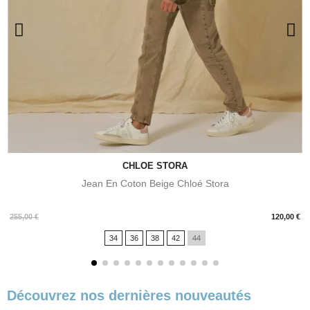
CHLOE STORA
Jean En Coton Beige Chloé Stora
Prix
255,00 €
120,00 €
34
36
38
42
44
Découvrez nos dernières nouveautés