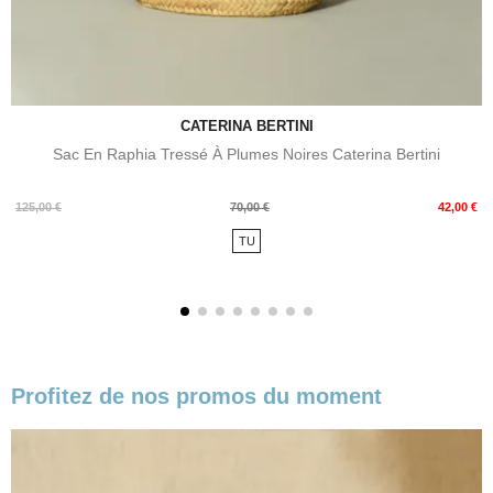
CATERINA BERTINI
Sac En Raphia Tressé À Plumes Noires Caterina Bertini
Prix
Prix
125,00 €
70,00 €
42,00 €
de
TU
base
Profitez de nos promos du moment