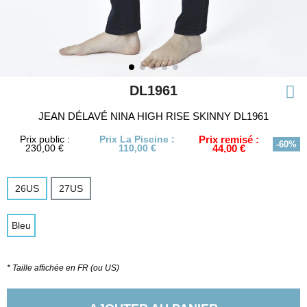
DL1961
JEAN DÉLAVÉ NINA HIGH RISE SKINNY DL1961
Prix public :
Prix La Piscine :
Prix remisé :
-60%
230,00 €
110,00 €
44,00 €
26US
27US
Bleu
* Taille affichée en FR (ou US)