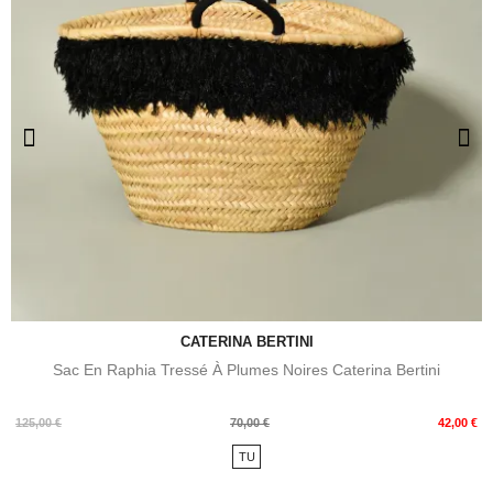
CATERINA BERTINI
Sac En Raphia Tressé À Plumes Noires Caterina Bertini
Prix
Prix
125,00 €
70,00 €
42,00 €
de
TU
base