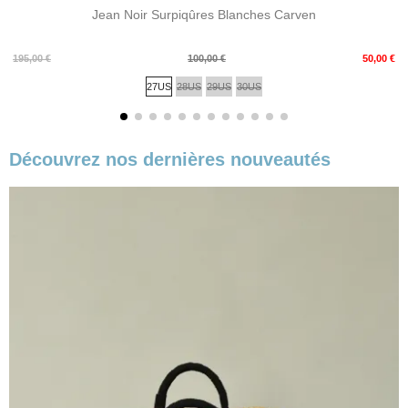
Jean Noir Surpiqûres Blanches Carven
Prix
Prix
195,00 €
100,00 €
50,00 €
de
27US
28US
29US
30US
base
Découvrez nos dernières nouveautés