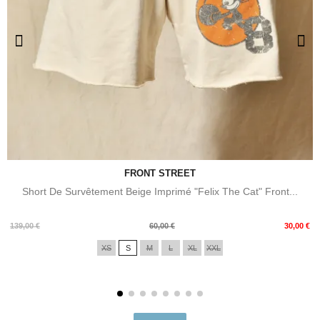
FRONT STREET
Short De Survêtement Beige Imprimé "Felix The Cat" Front...
Prix
Prix
139,00 €
60,00 €
30,00 €
de
XS
S
M
L
XL
XXL
base