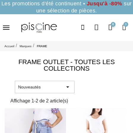
Les promotions d'été continuent •
Jusqu'à -80%
sur
une sélection de pièces.
0
Accueil
Marques
FRAME
FRAME OUTLET - TOUTES LES
COLLECTIONS

Nouveautés
Affichage 1-2 de 2 article(s)