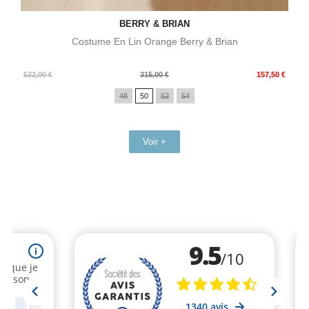
BERRY & BRIAN
Costume En Lin Orange Berry & Brian
Prix
Prix
522,00 €
315,00 €
157,50 €
de
48
50
52
54
base
Voir +