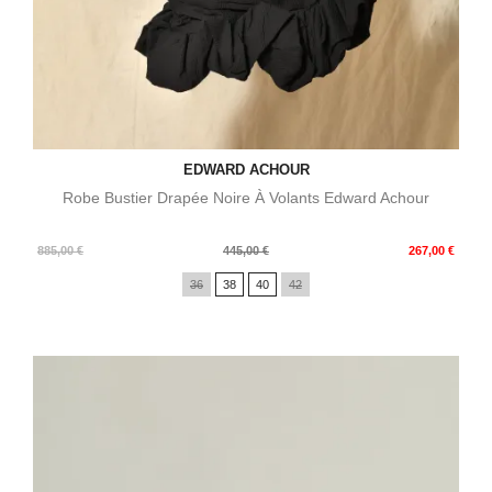
EDWARD ACHOUR
Robe Bustier Drapée Noire À Volants Edward Achour
Prix
Prix
885,00 €
445,00 €
267,00 €
de
36
38
40
42
base