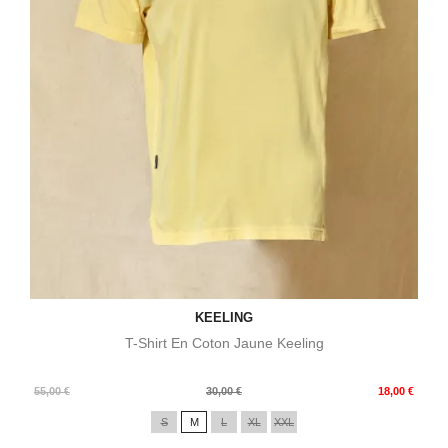
KEELING
T-Shirt En Coton Jaune Keeling
Prix
Prix
55,00 €
30,00 €
18,00 €
de
S
M
L
XL
XXL
base