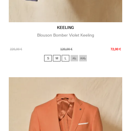
KEELING
Blouson Bomber Violet Keeling
Prix
Prix
220,00 €
120,00 €
72,00 €
de
S
M
L
XL
XXL
base