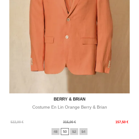
BERRY & BRIAN
Costume En Lin Orange Berry & Brian
Prix
Prix
522,00 €
315,00 €
157,50 €
de
48
50
52
54
base