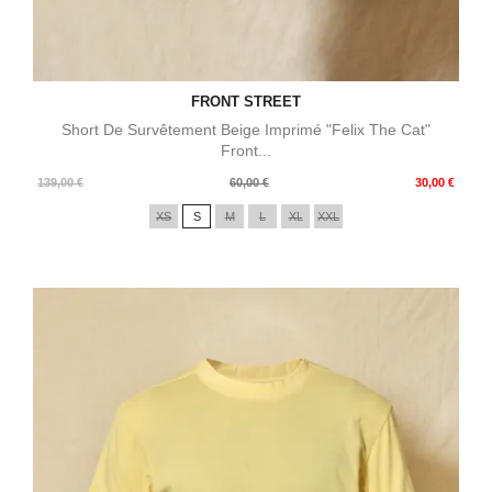
FRONT STREET
Short De Survêtement Beige Imprimé "Felix The Cat"
Front...
Prix
Prix
139,00 €
60,00 €
30,00 €
de
XS
S
M
L
XL
XXL
base