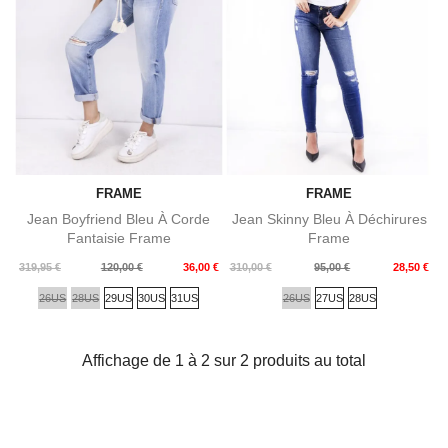
FRAME
FRAME
Jean Boyfriend Bleu À Corde
Jean Skinny Bleu À Déchirures
Fantaisie Frame
Frame
Prix
Prix
Prix
Prix
319,95 €
120,00 €
36,00 €
310,00 €
95,00 €
28,50 €
de
de
26US
28US
29US
30US
31US
26US
27US
28US
base
base
Affichage de 1 à 2 sur 2 produits au total