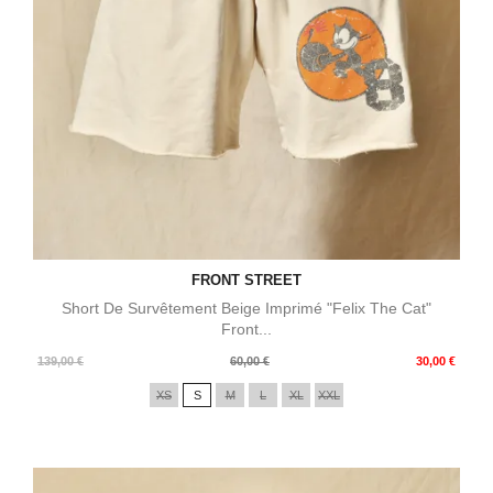
FRONT STREET
Short De Survêtement Beige Imprimé "Felix The Cat"
Front...
Prix
Prix
139,00 €
60,00 €
30,00 €
de
XS
S
M
L
XL
XXL
base