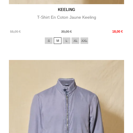
KEELING
T-Shirt En Coton Jaune Keeling
Prix
Prix
55,00 €
30,00 €
18,00 €
de
S
M
L
XL
XXL
base