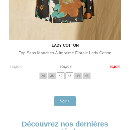
LADY COTTON
Top Sans Manches À Imprimé Florale Lady Cotton
Prix
Prix
195,00 €
100,00 €
50,00 €
de
36
38
40
42
44
46
base
Voir +
Découvrez nos dernières