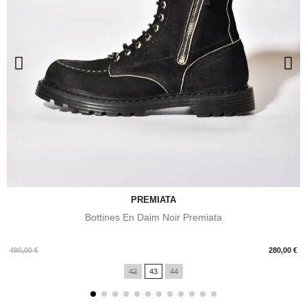
PREMIATA
Bottines En Daim Noir Premiata
Prix
490,00 €
280,00 €
42
43
44