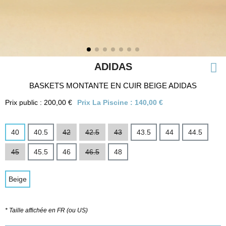
ADIDAS
BASKETS MONTANTE EN CUIR BEIGE ADIDAS
Prix public : 200,00 €
Prix La Piscine :
140,00 €
40
40.5
42
42.5
43
43.5
44
44.5
45
45.5
46
46.5
48
Beige
* Taille affichée en FR (ou US)