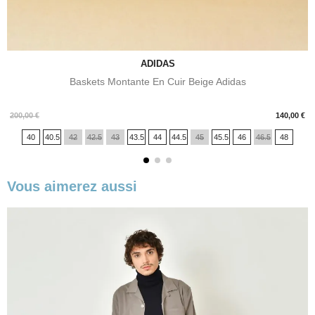
ADIDAS
Baskets Montante En Cuir Beige Adidas
Prix
200,00 €
140,00 €
40
40.5
42
42.5
43
43.5
44
44.5
45
45.5
46
46.5
48
Vous aimerez aussi