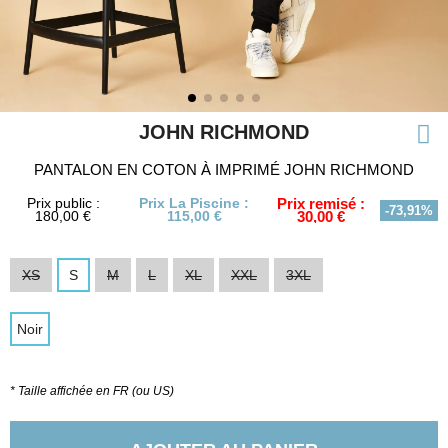
JOHN RICHMOND
PANTALON EN COTON À IMPRIMÉ JOHN RICHMOND
Prix public :
Prix La Piscine :
Prix remisé :
-73,91%
180,00 €
115,00 €
30,00 €
XS
S
M
L
XL
XXL
3XL
Noir
* Taille affichée en FR (ou US)