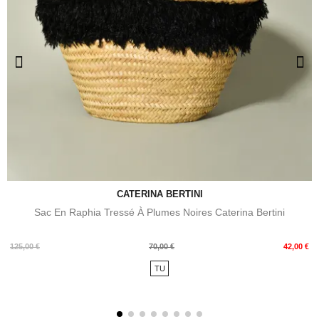
CATERINA BERTINI
Sac En Raphia Tressé À Plumes Noires Caterina Bertini
Prix
Prix
125,00 €
70,00 €
42,00 €
de
TU
base