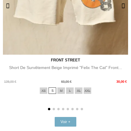
FRONT STREET
Short De Survêtement Beige Imprimé "Felix The Cat" Front...
Prix
Prix
139,00 €
60,00 €
30,00 €
de
XS
S
M
L
XL
XXL
base
Voir +