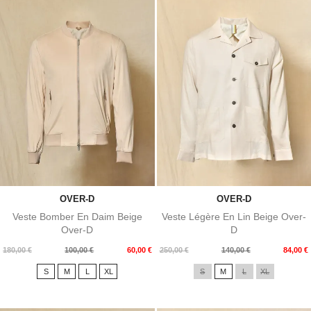
OVER-D
OVER-D
Veste Bomber En Daim Beige
Veste Légère En Lin Beige Over-
Over-D
D
Prix
Prix
Prix
Prix
180,00 €
100,00 €
60,00 €
250,00 €
140,00 €
84,00 €
de
de
S
M
L
XL
S
M
L
XL
base
base