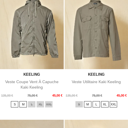
KEELING
KEELING
Veste Coupe Vent À Capuche
Veste Utilitaire Kaki Keeling
Kaki Keeling
Prix
Prix
Prix
Prix
135,00 €
75,00 €
45,00 €
135,00 €
75,00 €
45,00 €
de
de
S
M
L
XL
XXL
S
M
L
XL
XXL
base
base