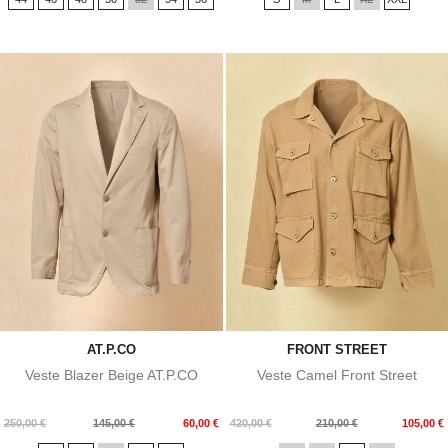
base
base
AT.P.CO
FRONT STREET
Veste Blazer Beige AT.P.CO
Veste Camel Front Street
Prix
Prix
Prix
Prix
250,00 €
145,00 €
60,00 €
420,00 €
210,00 €
105,00 €
de
de