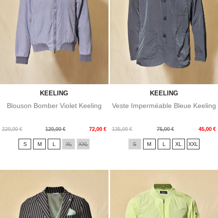
KEELING
KEELING
Blouson Bomber Violet Keeling
Veste Imperméable Bleue Keeling
Prix
Prix
Prix
Prix
220,00 €
120,00 €
72,00 €
135,00 €
75,00 €
45,00 €
de
de
S
M
L
XL
XXL
S
M
L
XL
XXL
base
base