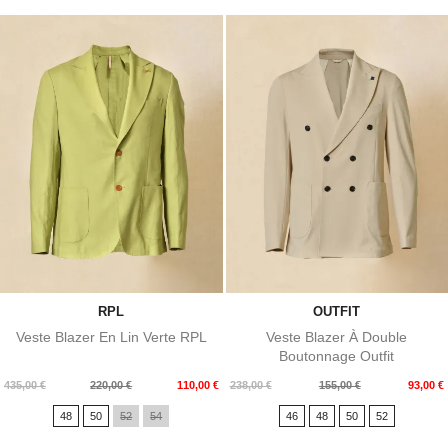
RPL
OUTFIT
Veste Blazer En Lin Verte RPL
Veste Blazer À Double
Boutonnage Outfit
Prix
Prix
Prix
Prix
435,00 €
220,00 €
110,00 €
238,00 €
155,00 €
93,00 €
de
de
48
50
52
54
46
48
50
52
base
base