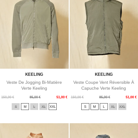
KEELING
KEELING
Veste De Jogging Bi-Matière
Veste Coupe Vent Réversible À
Verte Keeling
Capuche Verte Keeling
Prix
Prix
Prix
Prix
150,00 €
85,00 €
51,00 €
150,00 €
85,00 €
51,00 €
de
de
S
M
L
XL
XXL
S
M
L
XL
XXL
base
base