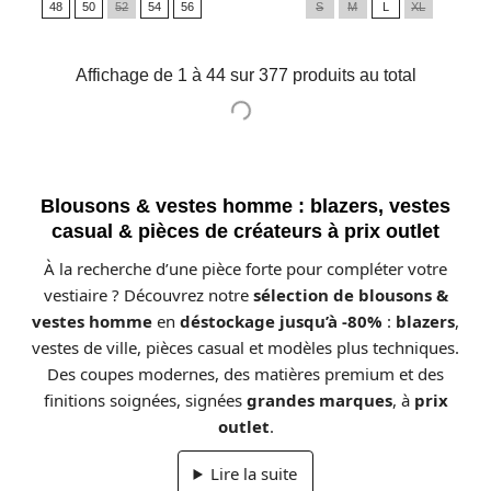
48
50
52
54
56
S
M
L
XL
base
base
Affichage de 1 à 44 sur 377 produits au total
Blousons & vestes homme : blazers, vestes
casual & pièces de créateurs à prix outlet
À la recherche d’une pièce forte pour compléter votre
vestiaire ? Découvrez notre
sélection de blousons &
vestes homme
en
déstockage jusqu’à -80%
:
blazers
,
vestes de ville, pièces casual et modèles plus techniques.
Des coupes modernes, des matières premium et des
finitions soignées, signées
grandes marques
, à
prix
outlet
.
Lire la suite