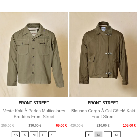
FRONT STREET
FRONT STREET
Veste Kaki À Perles Multicolores
Blouson Cargo À Col Côtelé Kaki
Brodées Front Street
Front Street
Prix
Prix
Prix
Prix
255,00 €
130,00 €
65,00 €
420,00 €
210,00 €
105,00 €
de
de
XS
S
M
L
XL
S
M
L
XL