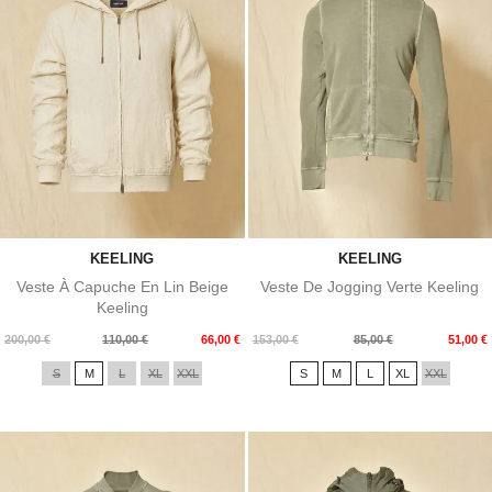
KEELING
KEELING
Veste À Capuche En Lin Beige
Veste De Jogging Verte Keeling
Keeling
Prix
Prix
Prix
Prix
200,00 €
110,00 €
66,00 €
153,00 €
85,00 €
51,00 €
de
de
S
M
L
XL
XXL
S
M
L
XL
XXL
base
base