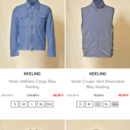
KEELING
KEELING
Veste Utilitaire Cargo Bleu
Veste Coupe Vent Réversible
Keeling
Bleu Keeling
Prix
Prix
Prix
Prix
200,00 €
110,00 €
66,00 €
135,00 €
75,00 €
45,00 €
de
de
S
M
L
XL
XXL
S
M
L
XL
XXL
base
base