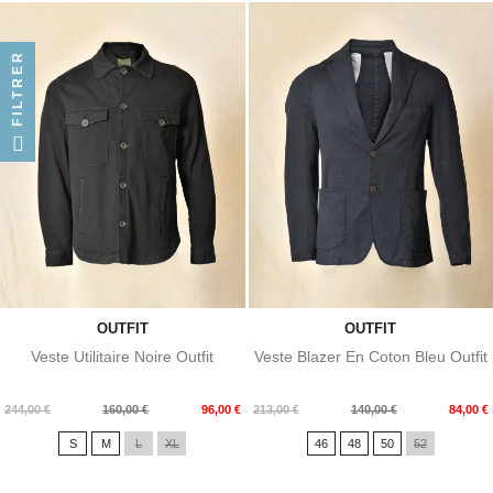
FILTRER
OUTFIT
OUTFIT
Veste Utilitaire Noire Outfit
Veste Blazer En Coton Bleu Outfit
Prix
Prix
Prix
Prix
244,00 €
160,00 €
96,00 €
213,00 €
140,00 €
84,00 €
de
de
S
M
L
XL
46
48
50
52
base
base