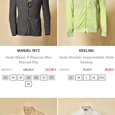
MANUEL RITZ
KEELING
Veste Blazer À Rayures Bleu
Veste Bomber Imperméable Verte
Manuel Ritz
Keeling
Prix
Prix
Prix
Prix
350,00 €
195,00 €
117,00 €
135,00 €
75,00 €
45,00 €
de
de
42
44
46
48
50
52
54
S
M
L
XL
XXL
base
base
56