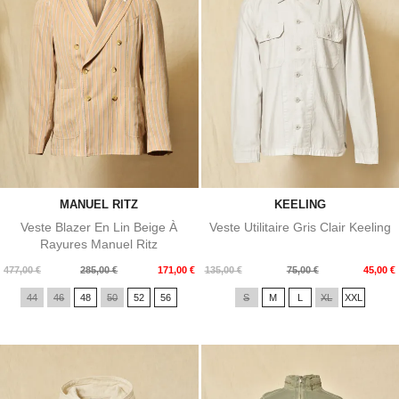
MANUEL RITZ
KEELING
Veste Blazer En Lin Beige À
Veste Utilitaire Gris Clair Keeling
Rayures Manuel Ritz
Prix
Prix
Prix
Prix
477,00 €
285,00 €
171,00 €
135,00 €
75,00 €
45,00 €
de
de
44
46
48
50
52
56
S
M
L
XL
XXL
base
base