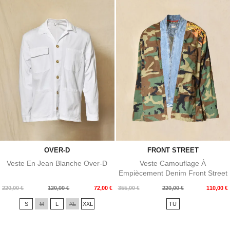
OVER-D
FRONT STREET
Veste En Jean Blanche Over-D
Veste Camouflage À
Empiècement Denim Front Street
Prix
Prix
Prix
Prix
220,00 €
120,00 €
72,00 €
355,00 €
220,00 €
110,00 €
de
de
S
M
L
XL
XXL
TU
base
base