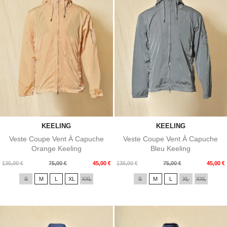
KEELING
KEELING
Veste Coupe Vent À Capuche
Veste Coupe Vent À Capuche
Orange Keeling
Bleu Keeling
Prix
Prix
Prix
Prix
135,00 €
75,00 €
45,00 €
135,00 €
75,00 €
45,00 €
de
de
S
M
L
XL
XXL
S
M
L
XL
XXL
base
base