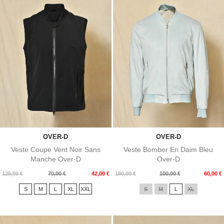
OVER-D
OVER-D
Veste Coupe Vent Noir Sans
Veste Bomber En Daim Bleu
Manche Over-D
Over-D
Prix
Prix
Prix
Prix
125,00 €
70,00 €
42,00 €
180,00 €
100,00 €
60,00 €
de
de
S
M
L
XL
XXL
S
M
L
XL
base
base