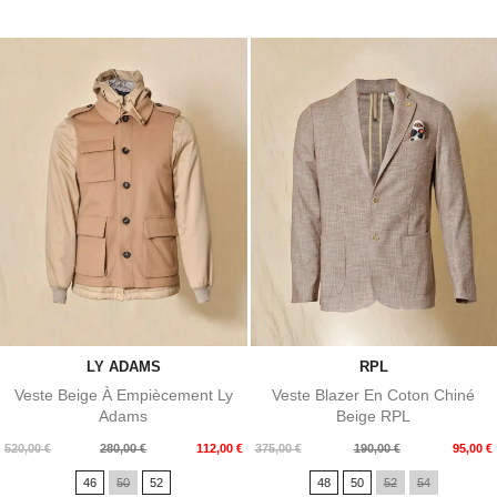
LY ADAMS
RPL
Veste Beige À Empiècement Ly
Veste Blazer En Coton Chiné
Adams
Beige RPL
Prix
Prix
Prix
Prix
520,00 €
280,00 €
112,00 €
375,00 €
190,00 €
95,00 €
de
de
46
50
52
48
50
52
54
base
base