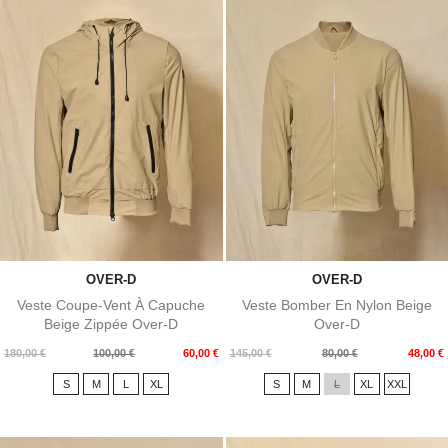
OVER-D
OVER-D
Veste Coupe-Vent À Capuche
Veste Bomber En Nylon Beige
Beige Zippée Over-D
Over-D
Prix
Prix
Prix
Prix
180,00 €
100,00 €
60,00 €
145,00 €
80,00 €
48,00 €
de
de
S
M
L
XL
S
M
L
XL
XXL
base
base