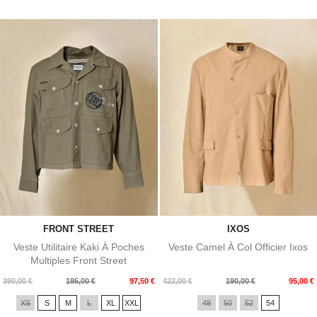
FRONT STREET
IXOS
Veste Utilitaire Kaki À Poches
Veste Camel À Col Officier Ixos
Multiples Front Street
Prix
Prix
Prix
Prix
390,00 €
195,00 €
97,50 €
422,00 €
190,00 €
95,00 €
de
de
XS
S
M
L
XL
XXL
48
50
52
54
base
base