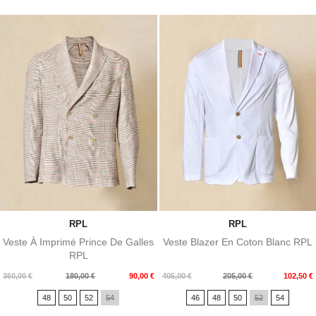
RPL
RPL
Veste À Imprimé Prince De Galles
Veste Blazer En Coton Blanc RPL
RPL
Prix
Prix
Prix
Prix
360,00 €
180,00 €
90,00 €
405,00 €
205,00 €
102,50 €
de
de
48
50
52
54
46
48
50
52
54
base
base