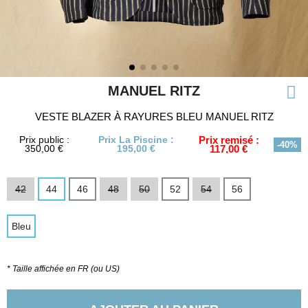
MANUEL RITZ
VESTE BLAZER À RAYURES BLEU MANUEL RITZ
Prix public :
Prix La Piscine :
Prix remisé :
-40%
350,00 €
195,00 €
117,00 €
42
44
46
48
50
52
54
56
Bleu
* Taille affichée en FR (ou US)