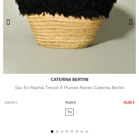
CATERINA BERTINI
Sac En Raphia Tressé À Plumes Noires Caterina Bertini
Prix
Prix
125,00 €
70,00 €
42,00 €
de
TU
base