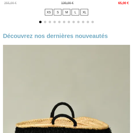
Prix
Prix
255,00 €
130,00 €
65,00 €
de
XS
S
M
L
XL
base
Découvrez nos dernières nouveautés