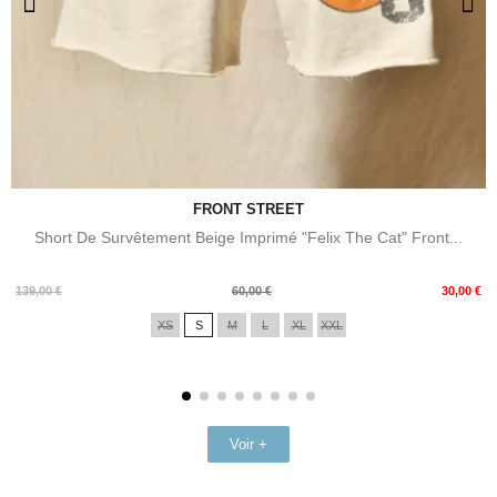
FRONT STREET
Short De Survêtement Beige Imprimé "Felix The Cat" Front...
Prix
Prix
139,00 €
60,00 €
30,00 €
de
XS
S
M
L
XL
XXL
base
Voir +