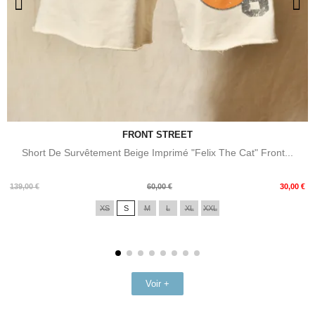
FRONT STREET
Short De Survêtement Beige Imprimé "Felix The Cat" Front...
Prix
Prix
139,00 €
60,00 €
30,00 €
de
XS
S
M
L
XL
XXL
base
Voir +