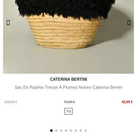
CATERINA BERTINI
Sac En Raphia Tressé À Plumes Noires Caterina Bertini
Prix
Prix
125,00 €
70,00 €
42,00 €
de
TU
base