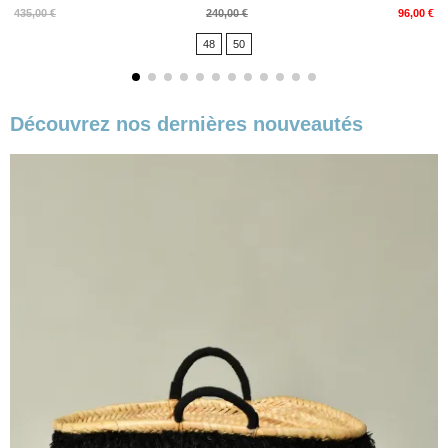
Prix
Prix
435,00 €
240,00 €
96,00 €
de
48
50
base
Découvrez nos dernières nouveautés