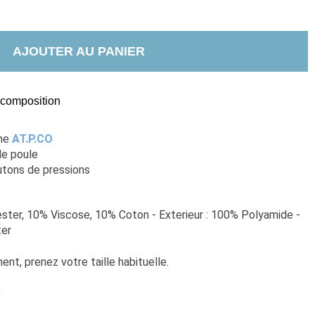
AJOUTER AU PANIER
t composition
he 
AT.P.CO
de poule 
utons de pressions 
ster, 10% Viscose, 10% Coton - Exterieur : 100% Polyamide - 
ter
nt, prenez votre taille habituelle. 
e