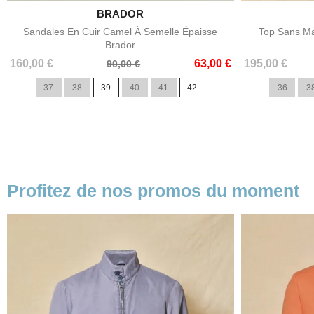

BRADOR
Aperçu rapide
Sandales En Cuir Camel À Semelle Épaisse
Top Sans Ma
Brador
Prix
Prix
Prix
Prix
160,00 €
63,00 €
195,00 €
90,00 €
de
de
37
38
39
40
41
42
36
3
base
base
Profitez de nos promos du moment