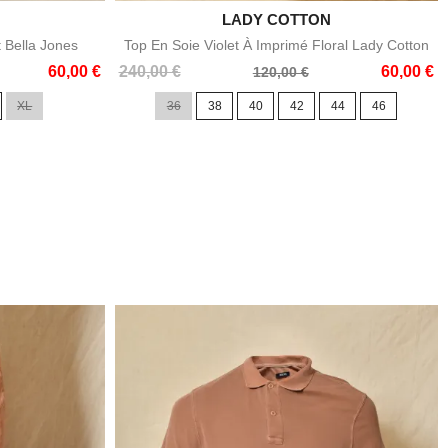

LADY COTTON
e
Aperçu rapide
t Bella Jones
Top En Soie Violet À Imprimé Floral Lady Cotton
Prix
Prix
60,00 €
240,00 €
60,00 €
120,00 €
de
XL
36
38
40
42
44
46
base