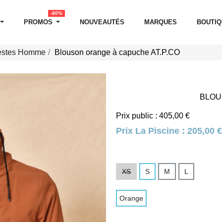
-80%
PROMOS
NOUVEAUTÉS
MARQUES
BOUTI
estes Homme
Blouson orange à capuche AT.P.CO
BLOU
Prix public : 405,00 €
Prix La Piscine :
205,00 €
XS
S
M
L
Orange