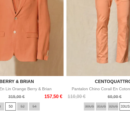

BERRY & BRIAN

CENTOQUATTR
Aperçu rapide
Aperçu rapid
n Lin Orange Berry & Brian
Pantalon Chino Corail En Coton
Prix
Prix
157,50 €
110,00 €
315,00 €
60,00 €
de
8
50
52
54
30US
31US
32US
33US
base