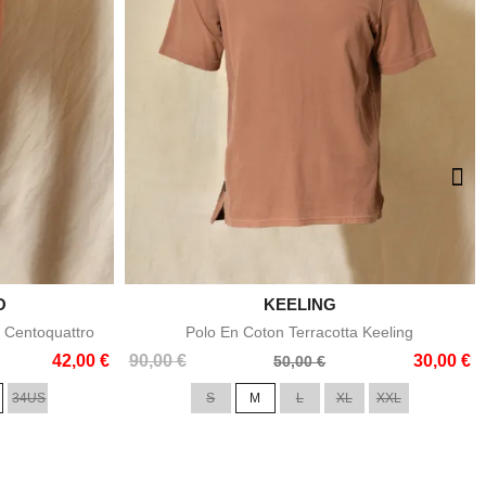
O

KEELING
e
Aperçu rapide
 Centoquattro
Polo En Coton Terracotta Keeling
Prix
Prix
42,00 €
90,00 €
30,00 €
50,00 €
de
34US
S
M
L
XL
XXL
base