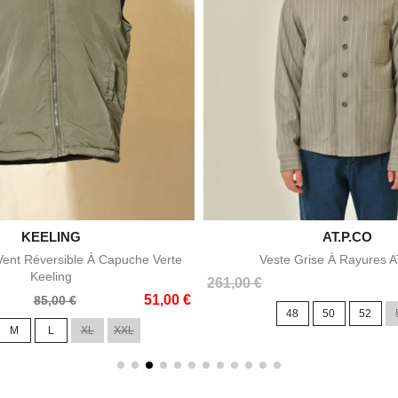

KEELING

AT.P.CO
Aperçu rapide
Aperçu rapid
ent Réversible À Capuche Verte
Veste Grise À Rayures 
Keeling
Prix
261,00 €
51,00 €
85,00 €
48
50
52
M
L
XL
XXL