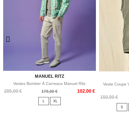

MANUEL RITZ
Aperçu rapide
Vestes Bomber À Carreaux Manuel Ritz
Veste Coupe V
Prix
Prix
285,00 €
102,00 €
170,00 €
de
Prix
Prix
150,00 €
L
XL
base
de
S
base