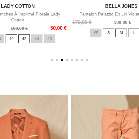

LADY COTTON

BELLA JONES
Aperçu rapide
Aperçu rapid
nches À Imprimé Florale Lady
Pantalon Palazzo En Lin Viole
Cotton
Prix
Prix
179,00 €
100,00 €
50,00 €
de
100,00 €
XS
S
M
L
base
8
40
42
44
46