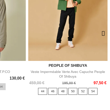
PEOPLE OF SHIBUYA

e
Aperçu rapide
AT.P.CO
Veste Imperméable Verte Avec Capuche People
Of Shibuya
130,00 €
Prix
Prix
459,00 €
97,50 €
195,00 €
54
de
44
46
48
50
52
54
base