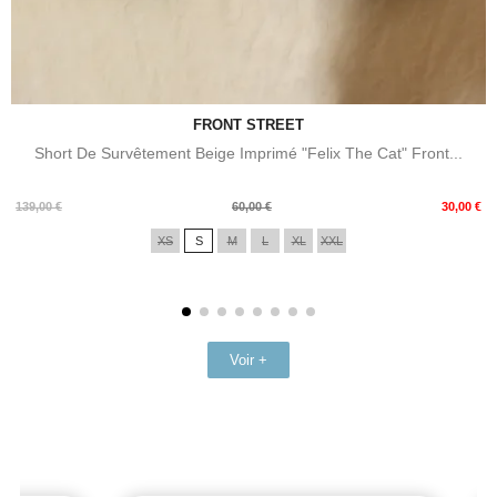
FRONT STREET
Short De Survêtement Beige Imprimé "Felix The Cat" Front...
Prix
Prix
139,00 €
60,00 €
30,00 €
de
XS
S
M
L
XL
XXL
base
Voir +