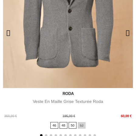
RODA
Veste En Maille Grise Texturée Roda
Prix
Prix
350,00 €
195,00 €
60,00 €
de
46
48
50
52
base