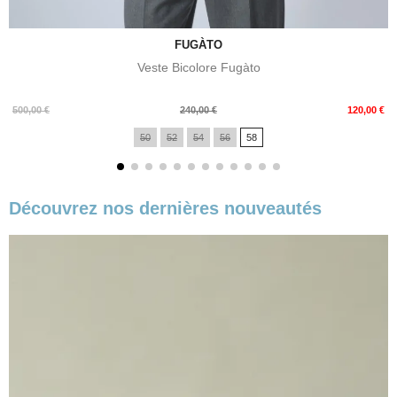
FUGÀTO
Veste Bicolore Fugàto
Prix
Prix
500,00 €
240,00 €
120,00 €
de
50
52
54
56
58
base
Découvrez nos dernières nouveautés