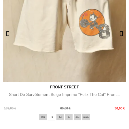
FRONT STREET
Short De Survêtement Beige Imprimé "Felix The Cat" Front...
Prix
Prix
139,00 €
60,00 €
30,00 €
de
XS
S
M
L
XL
XXL
base