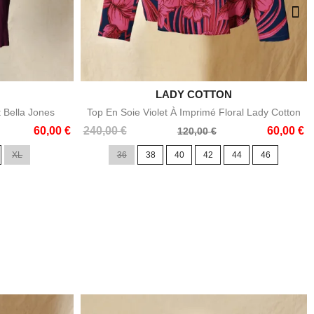

LADY COTTON
e
Aperçu rapide
t Bella Jones
Top En Soie Violet À Imprimé Floral Lady Cotton
Prix
Prix
60,00 €
240,00 €
60,00 €
120,00 €
de
XL
36
38
40
42
44
46
base