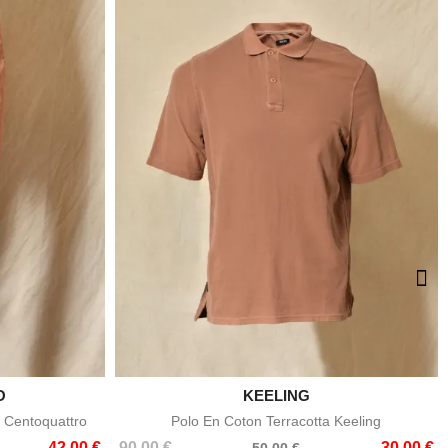
O

KEELING
e
Aperçu rapide
 Centoquattro
Polo En Coton Terracotta Keeling
Prix
Prix
42,00 €
90,00 €
30,00 €
50,00 €