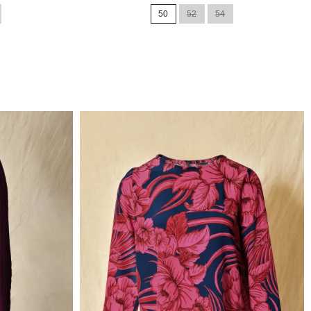
50
52
54