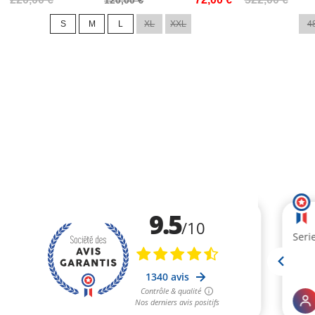
de
de
S
M
L
XL
XXL
4
base
base