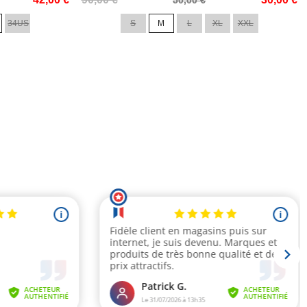
de
34US
S
M
L
XL
XXL
base