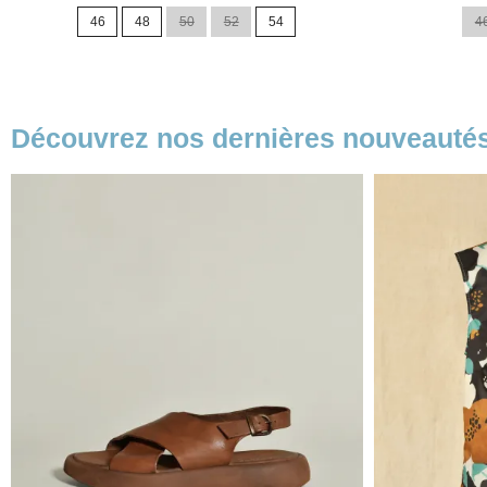
de
46
48
50
52
54
4
base
Découvrez nos dernières nouveauté