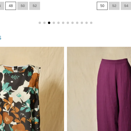
de
6
48
50
52
50
52
54
base
s