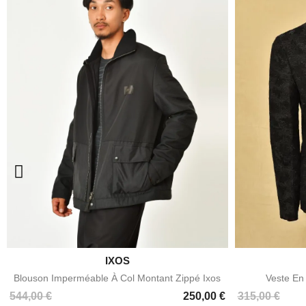

IXOS
Aperçu rapide
Blouson Imperméable À Col Montant Zippé Ixos
Veste En
Prix
Prix
Prix
544,00 €
250,00 €
315,00 €