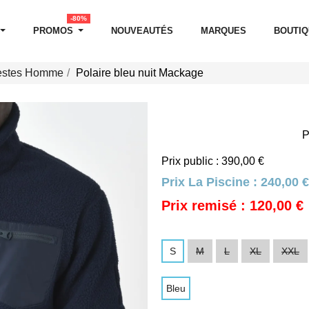
-80%
PROMOS
NOUVEAUTÉS
MARQUES
BOUTI
estes Homme
Polaire bleu nuit Mackage
P
Prix public : 390,00 €
Prix La Piscine :
240,00 €
Prix remisé : 120,00 €
S
M
L
XL
XXL
Bleu