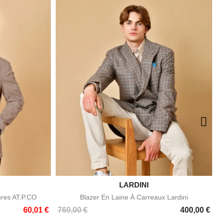

LARDINI
e
Aperçu rapide
ures AT.P.CO
Blazer En Laine À Carreaux Lardini
Prix
60,01 €
760,00 €
400,00 €