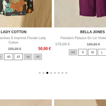

LADY COTTON

BELLA JONES
Aperçu rapide
Aperçu rapid
nches À Imprimé Florale Lady
Pantalon Palazzo En Lin Viole
Cotton
Prix
Prix
179,00 €
100,00 €
50,00 €
de
100,00 €
XS
S
M
L
base
8
40
42
44
46