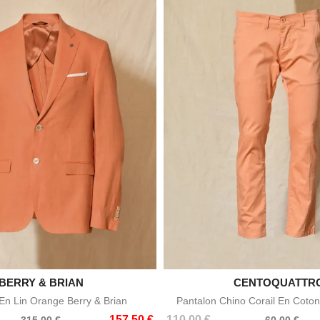

BERRY & BRIAN

CENTOQUATTR
Aperçu rapide
Aperçu rapid
n Lin Orange Berry & Brian
Pantalon Chino Corail En Coton
Prix
Prix
157,50 €
110,00 €
315,00 €
60,00 €