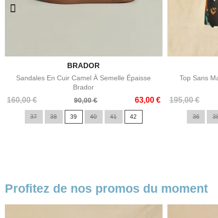

BRADOR
Aperçu rapide
Sandales En Cuir Camel À Semelle Épaisse
Top Sans Ma
Brador
Prix
Prix
Prix
Prix
160,00 €
63,00 €
195,00 €
90,00 €
de
de
37
38
39
40
41
42
36
3
base
base
Profitez de nos promos du moment