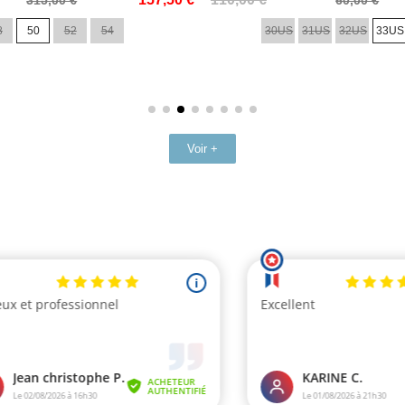
de
8
50
52
54
30US
31US
32US
33US
base
Voir +