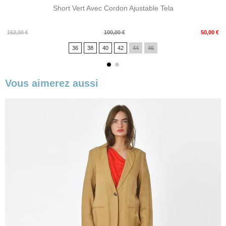
Short Vert Avec Cordon Ajustable Tela
Prix
Prix
162,00 €
100,00 €
50,00 €
de
36
38
40
42
44
46
base
Vous aimerez aussi