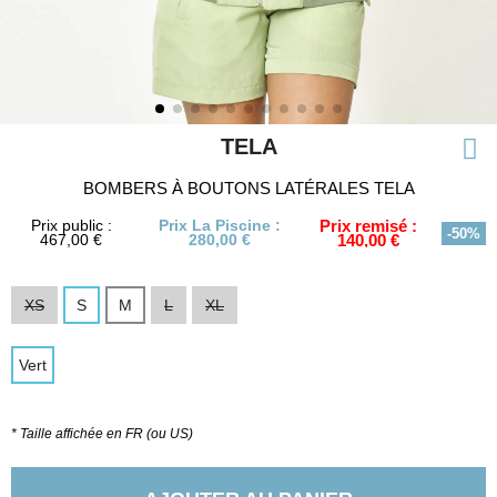
TELA
BOMBERS À BOUTONS LATÉRALES TELA
Prix public :
Prix La Piscine :
Prix remisé :
-50%
467,00 €
280,00 €
140,00 €
XS
S
M
L
XL
Vert
* Taille affichée en FR (ou US)