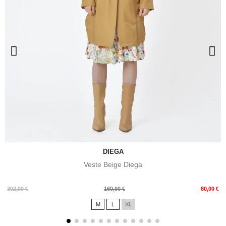
DIEGA
Veste Beige Diega
Prix
Prix
302,00 €
160,00 €
80,00 €
de
M
L
XL
base