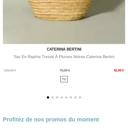
CATERINA BERTINI
Sac En Raphia Tressé À Plumes Noires Caterina Bertini
Prix
Prix
125,00 €
70,00 €
42,00 €
de
TU
base
Profitez de nos promos du moment