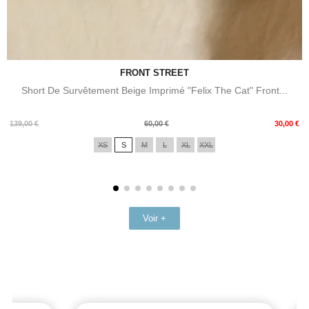
FRONT STREET
Short De Survêtement Beige Imprimé "Felix The Cat" Front...
Prix
Prix
139,00 €
60,00 €
30,00 €
de
XS
S
M
L
XL
XXL
base
Voir +