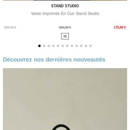
STAND STUDIO
Veste Imprimée En Cuir Stand Studio
Prix
Prix
635,00 €
350,00 €
175,00 €
de
36
base
Découvrez nos dernières nouveautés