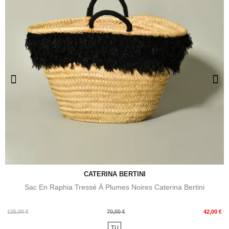
CATERINA BERTINI
Sac En Raphia Tressé À Plumes Noires Caterina Bertini
Prix
Prix
125,00 €
70,00 €
42,00 €
de
TU