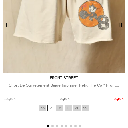
FRONT STREET
Short De Survêtement Beige Imprimé "Felix The Cat" Front...
Prix
Prix
139,00 €
60,00 €
30,00 €
de
XS
S
M
L
XL
XXL
base