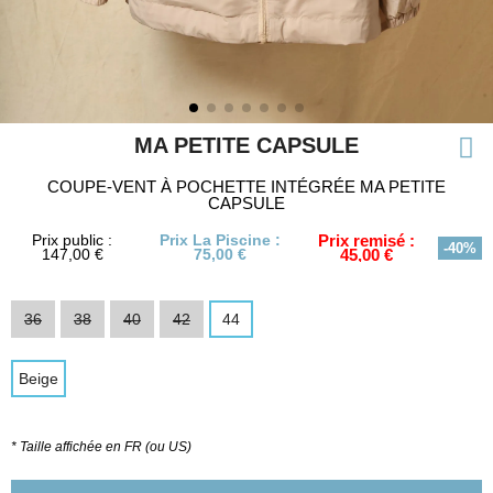
MA PETITE CAPSULE
COUPE-VENT À POCHETTE INTÉGRÉE MA PETITE
CAPSULE
Prix public :
Prix La Piscine :
Prix remisé :
-40%
147,00 €
75,00 €
45,00 €
36
38
40
42
44
Beige
* Taille affichée en FR (ou US)