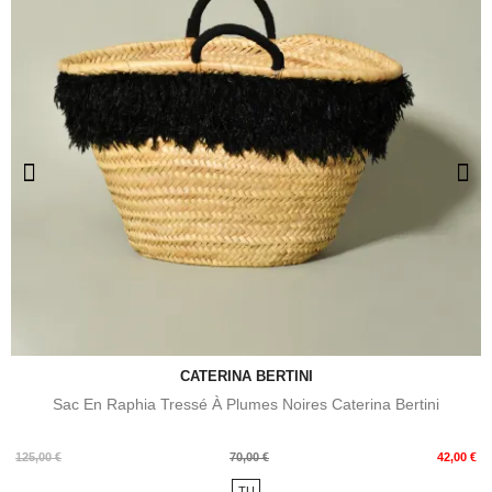
CATERINA BERTINI
Sac En Raphia Tressé À Plumes Noires Caterina Bertini
Prix
Prix
125,00 €
70,00 €
42,00 €
de
TU