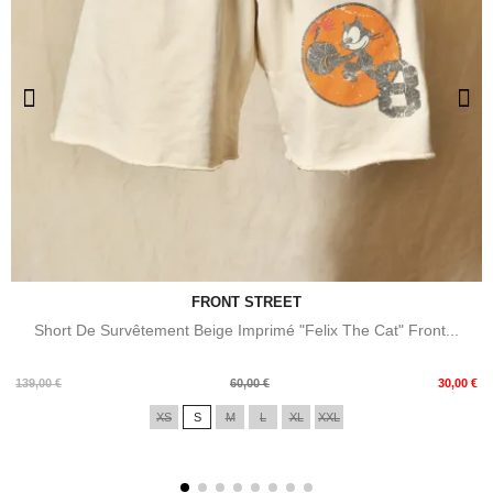
FRONT STREET
Short De Survêtement Beige Imprimé "Felix The Cat" Front...
Prix
Prix
139,00 €
60,00 €
30,00 €
de
XS
S
M
L
XL
XXL
base