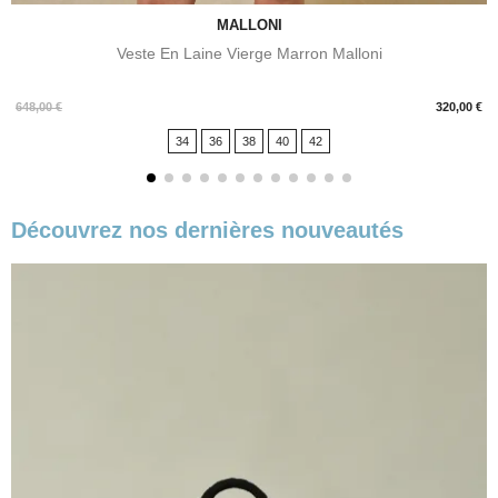
MALLONI
Veste En Laine Vierge Marron Malloni
Prix
648,00 €
320,00 €
34
36
38
40
42
Découvrez nos dernières nouveautés