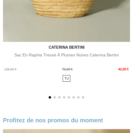
CATERINA BERTINI
Sac En Raphia Tressé À Plumes Noires Caterina Bertini
Prix
Prix
125,00 €
70,00 €
42,00 €
de
TU
base
Profitez de nos promos du moment