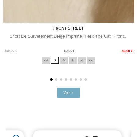
FRONT STREET
Short De Survêtement Beige Imprimé "Felix The Cat" Front...
Prix
Prix
139,00 €
60,00 €
30,00 €
de
XS
S
M
L
XL
XXL
base
Voir +