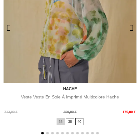
HACHE
Veste Veste En Soie À Imprimé Multicolore Hache
Prix
Prix
713,00 €
350,00 €
175,00 €
de
36
38
40
base