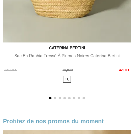
CATERINA BERTINI
Sac En Raphia Tressé À Plumes Noires Caterina Bertini
Prix
Prix
125,00 €
70,00 €
42,00 €
de
TU
base
Profitez de nos promos du moment