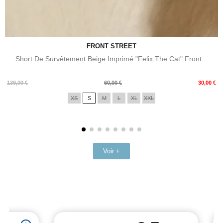
FRONT STREET
Short De Survêtement Beige Imprimé "Felix The Cat" Front...
Prix
Prix
139,00 €
60,00 €
30,00 €
de
XS
S
M
L
XL
XXL
base
Voir +