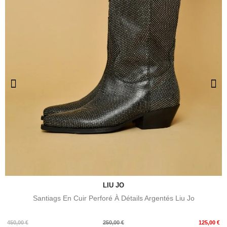
LIU JO
Santiags En Cuir Perforé À Détails Argentés Liu Jo
Prix
Prix
450,00 €
250,00 €
125,00 €