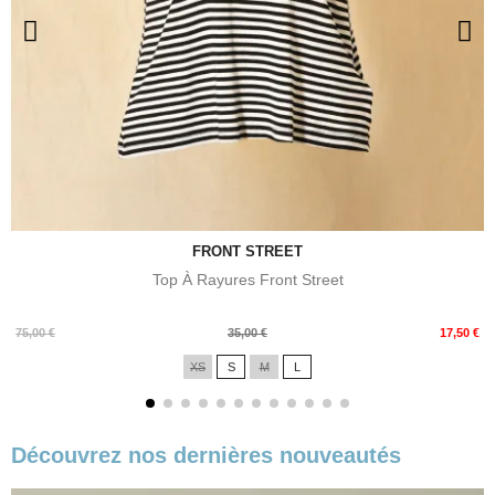
FRONT STREET
Top À Rayures Front Street
Prix
Prix
75,00 €
35,00 €
17,50 €
de
XS
S
M
L
base
Découvrez nos dernières nouveautés