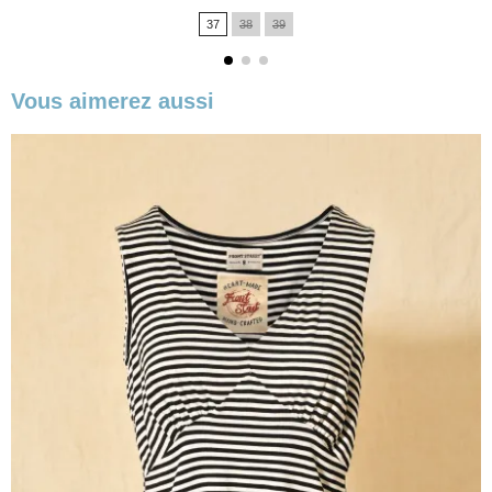
de
37
38
39
base
Vous aimerez aussi