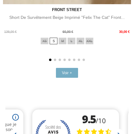
FRONT STREET
Short De Survêtement Beige Imprimé "Felix The Cat" Front...
Prix
Prix
139,00 €
60,00 €
30,00 €
de
XS
S
M
L
XL
XXL
base
Voir +