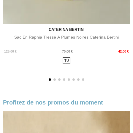
CATERINA BERTINI
Sac En Raphia Tressé À Plumes Noires Caterina Bertini
Prix
Prix
125,00 €
70,00 €
42,00 €
de
TU
base
Profitez de nos promos du moment