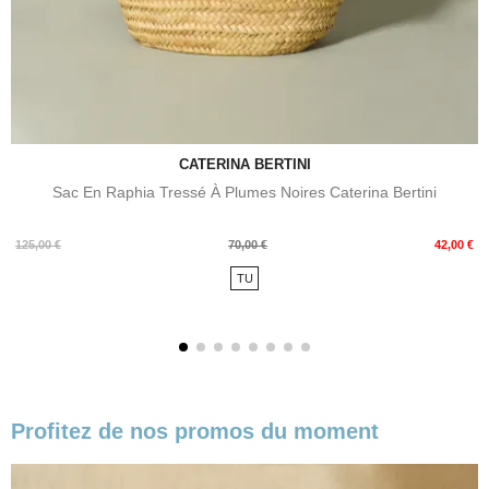
CATERINA BERTINI
Sac En Raphia Tressé À Plumes Noires Caterina Bertini
Prix
Prix
125,00 €
70,00 €
42,00 €
de
TU
base
Profitez de nos promos du moment