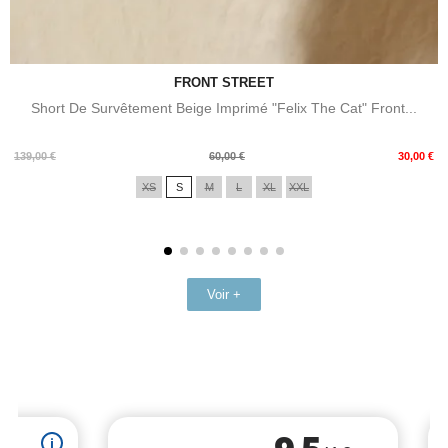
FRONT STREET
Short De Survêtement Beige Imprimé "Felix The Cat" Front...
Prix
Prix
139,00 €
60,00 €
30,00 €
de
XS
S
M
L
XL
XXL
base
Voir +