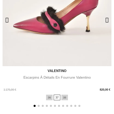
VALENTINO
Escarpins À Détails En Fourrure Valentino
Prix
1 170,00 €
820,00 €
36
37
38