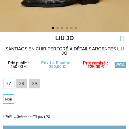
LIU JO
SANTIAGS EN CUIR PERFORÉ À DÉTAILS ARGENTÉS LIU
JO
Prix public :
Prix La Piscine :
Prix remisé :
-50%
450,00 €
250,00 €
125,00 €
37
38
39
Noir
* Taille affichée en FR (ou US)