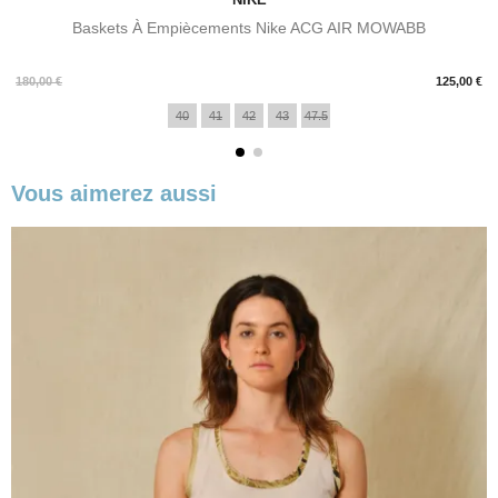
Baskets À Empiècements Nike ACG AIR MOWABB
Prix
180,00 €
125,00 €
40
41
42
43
47.5
Vous aimerez aussi