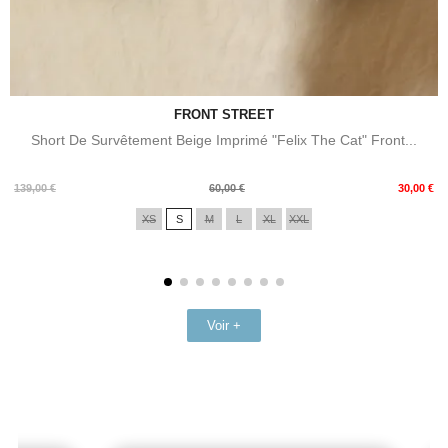
FRONT STREET
Short De Survêtement Beige Imprimé "Felix The Cat" Front...
Prix
Prix
139,00 €
60,00 €
30,00 €
de
XS
S
M
L
XL
XXL
base
Voir +