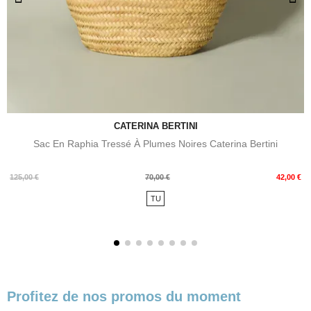
CATERINA BERTINI
Sac En Raphia Tressé À Plumes Noires Caterina Bertini
Prix
Prix
125,00 €
70,00 €
42,00 €
de
TU
base
Profitez de nos promos du moment