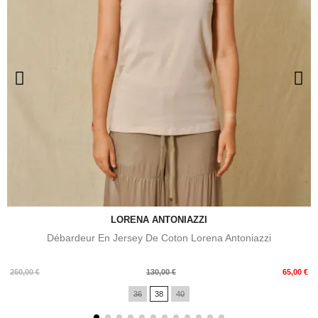
LORENA ANTONIAZZI
Débardeur En Jersey De Coton Lorena Antoniazzi
Prix
Prix
260,00 €
130,00 €
65,00 €
de
36
38
40
base