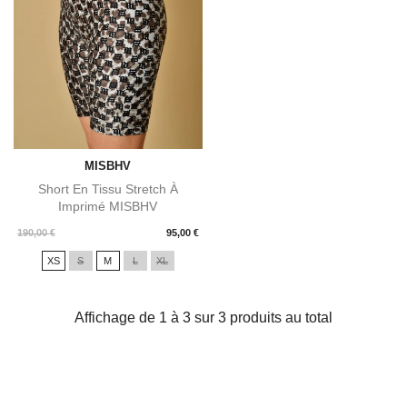
MISBHV
Short En Tissu Stretch À
Imprimé MISBHV
Prix
190,00 €
95,00 €
XS
S
M
L
XL
Affichage de 1 à 3 sur 3 produits au total