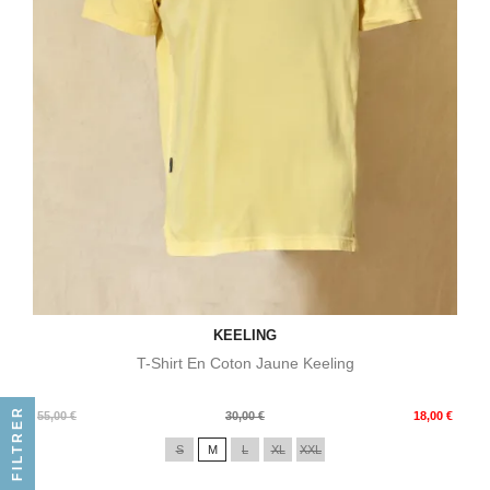
KEELING
T-Shirt En Coton Jaune Keeling
FILTRER
Prix
Prix
55,00 €
30,00 €
18,00 €
de
S
M
L
XL
XXL
base