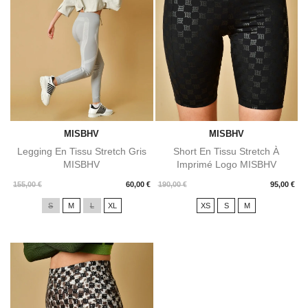
MISBHV
MISBHV
Legging En Tissu Stretch Gris
Short En Tissu Stretch À
MISBHV
Imprimé Logo MISBHV
Prix
Prix
155,00 €
60,00 €
190,00 €
95,00 €
S
M
L
XL
XS
S
M