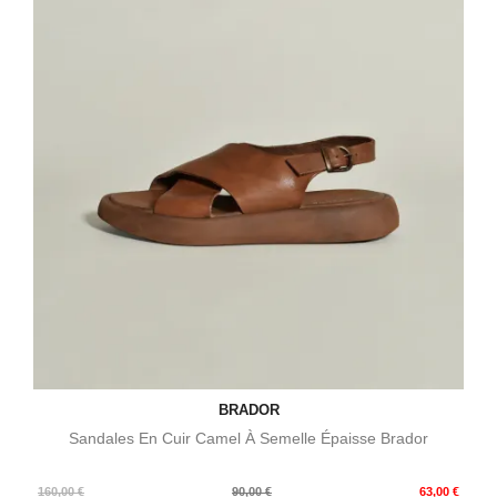
BRADOR
Sandales En Cuir Camel À Semelle Épaisse Brador
Prix
Prix
160,00 €
90,00 €
63,00 €