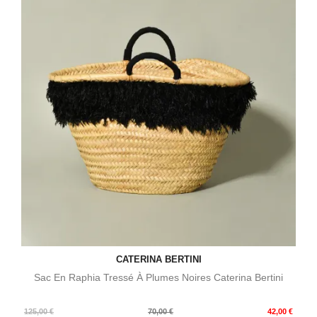
CATERINA BERTINI
Sac En Raphia Tressé À Plumes Noires Caterina Bertini
Prix
Prix
125,00 €
70,00 €
42,00 €