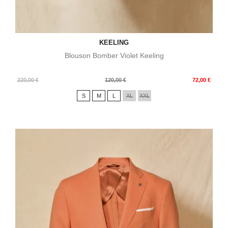
KEELING
Blouson Bomber Violet Keeling
Prix
Prix
220,00 €
120,00 €
72,00 €
de
S
M
L
XL
XXL
base