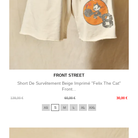
FRONT STREET
Short De Survêtement Beige Imprimé "Felix The Cat"
Front...
Prix
Prix
139,00 €
60,00 €
30,00 €
de
XS
S
M
L
XL
XXL
base