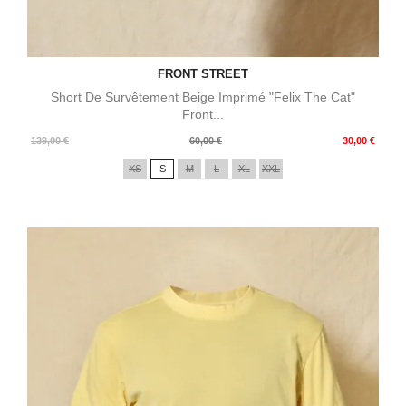
FRONT STREET
Short De Survêtement Beige Imprimé "Felix The Cat"
Front...
Prix
Prix
139,00 €
60,00 €
30,00 €
de
XS
S
M
L
XL
XXL
base