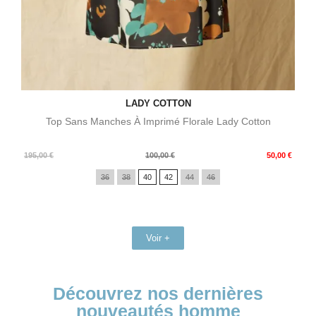
LADY COTTON
Top Sans Manches À Imprimé Florale Lady Cotton
Prix
Prix
195,00 €
100,00 €
50,00 €
de
36
38
40
42
44
46
base
Voir +
Découvrez nos dernières
nouveautés homme