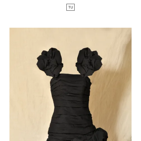
de
TU
base