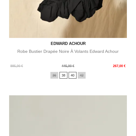
EDWARD ACHOUR
Robe Bustier Drapée Noire À Volants Edward Achour
Prix
Prix
885,00 €
445,00 €
267,00 €
de
36
38
40
42
base