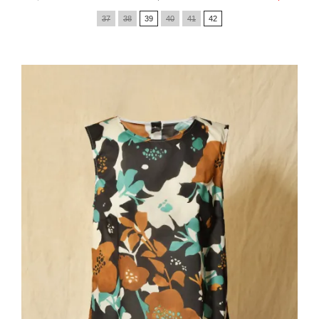
de
37
38
39
40
41
42
base