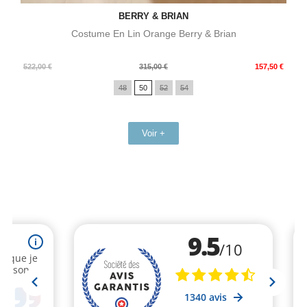
BERRY & BRIAN
Costume En Lin Orange Berry & Brian
Prix
Prix
522,00 €
315,00 €
157,50 €
de
48
50
52
54
base
Voir +