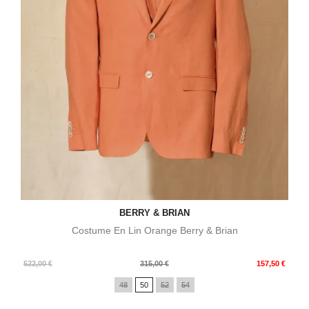
BERRY & BRIAN
Costume En Lin Orange Berry & Brian
Prix
Prix
522,00 €
315,00 €
157,50 €
de
48
50
52
54
base