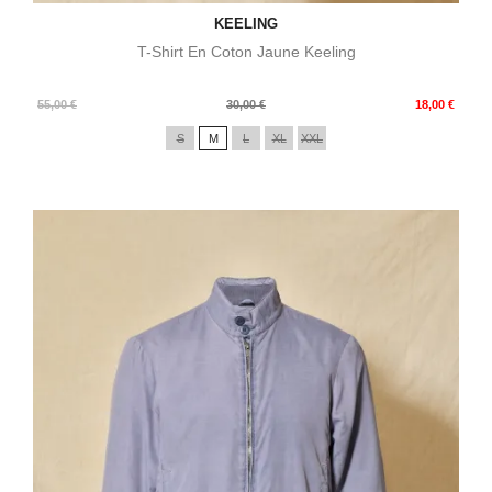
KEELING
T-Shirt En Coton Jaune Keeling
Prix
Prix
55,00 €
30,00 €
18,00 €
de
S
M
L
XL
XXL
base