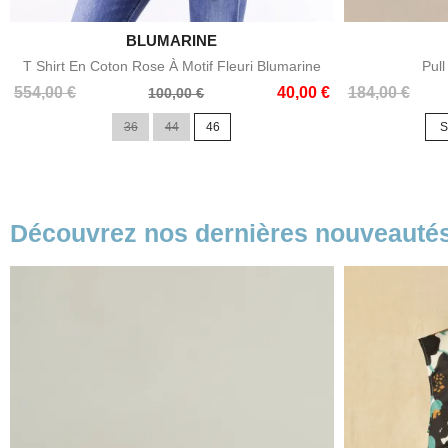

BLUMARINE
Aperçu rapide
T Shirt En Coton Rose À Motif Fleuri Blumarine
Pull
Prix
Prix
Prix
Prix
554,00 €
40,00 €
184,00 €
100,00 €
de
de
36
44
46
S
base
base
Découvrez nos dernières nouveauté