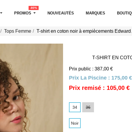
-80%
PROMOS
NOUVEAUTÉS
MARQUES
BOUTI
Tops Femme
T-shirt en coton noir à empiècements Edward
T-SHIRT EN CO
Prix public : 387,00 €
Prix La Piscine :
175,00 €
Prix remisé : 105,00 €
34
36
Noir