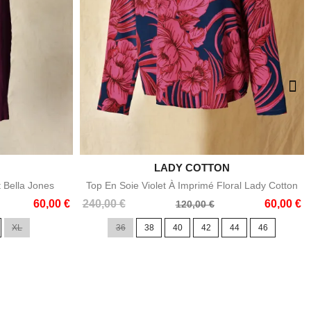

LADY COTTON
e
Aperçu rapide
t Bella Jones
Top En Soie Violet À Imprimé Floral Lady Cotton
Prix
Prix
60,00 €
240,00 €
60,00 €
120,00 €
de
XL
36
38
40
42
44
46
base