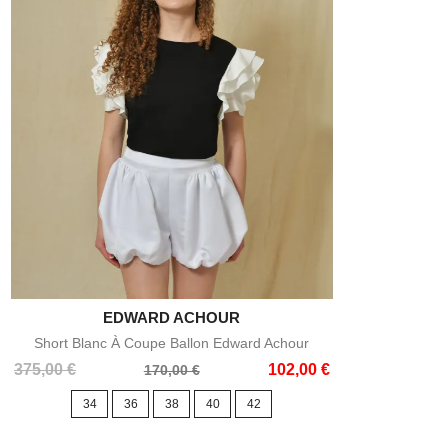
EDWARD ACHOUR

Aperçu rapide
Short Blanc À Coupe Ballon Edward Achour
Prix
Prix
375,00 €
102,00 €
170,00 €
de
34
36
38
40
42
base