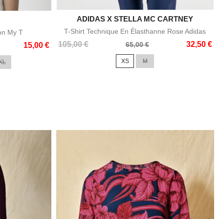
ADIDAS X STELLA MC CARTNEY

Aperçu rapide
e
T-Shirt Technique En Élasthanne Rose Adidas
ton My T
Prix
Prix
105,00 €
32,50 €
65,00 €
15,00 €
de
XS
M
XL
base