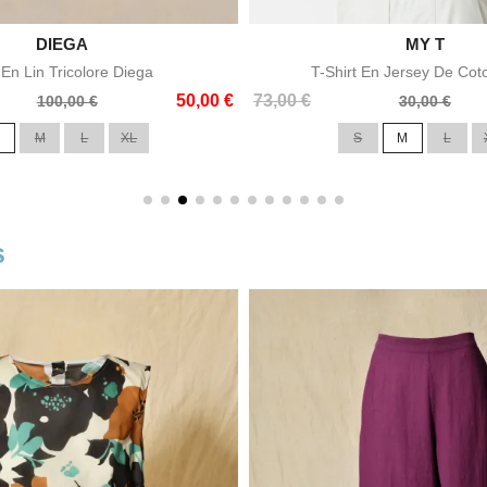

DIEGA

MY T
Aperçu rapide
Aperçu rapid
 En Lin Tricolore Diega
T-Shirt En Jersey De Co
Prix
Prix
50,00 €
73,00 €
100,00 €
30,00 €
de
M
L
XL
S
M
L
base
s