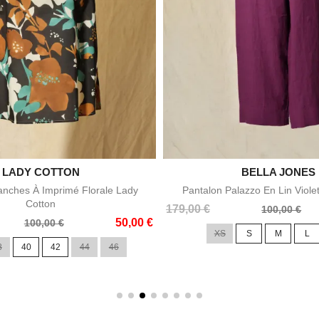

LADY COTTON

BELLA JONES
Aperçu rapide
Aperçu rapid
nches À Imprimé Florale Lady
Pantalon Palazzo En Lin Viole
Cotton
Prix
Prix
179,00 €
100,00 €
50,00 €
de
100,00 €
XS
S
M
L
base
8
40
42
44
46