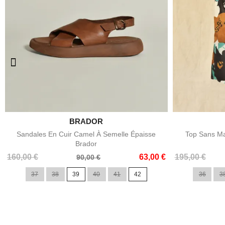

BRADOR
Aperçu rapide
Sandales En Cuir Camel À Semelle Épaisse
Top Sans Ma
Brador
Prix
Prix
Prix
Prix
160,00 €
63,00 €
195,00 €
90,00 €
de
de
37
38
39
40
41
42
36
3
base
base