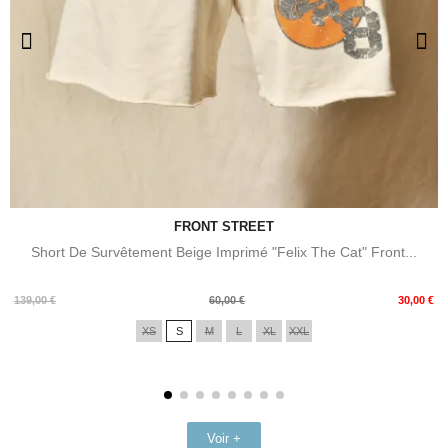
FRONT STREET
Short De Survêtement Beige Imprimé "Felix The Cat" Front...
Prix
Prix
139,00 €
60,00 €
30,00 €
de
XS
S
M
L
XL
XXL
base
Voir +