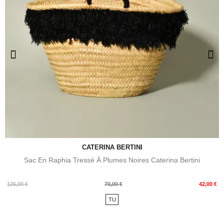
CATERINA BERTINI
Sac En Raphia Tressé À Plumes Noires Caterina Bertini
Prix
Prix
125,00 €
70,00 €
42,00 €
de
TU
base