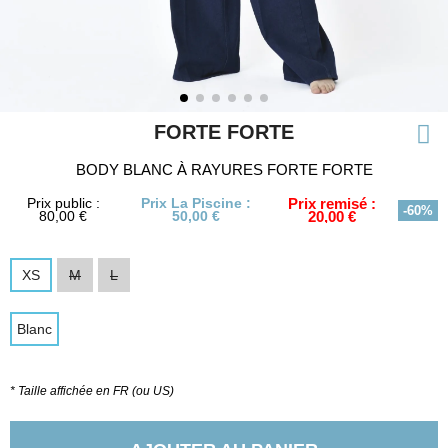
FORTE FORTE
BODY BLANC À RAYURES FORTE FORTE
Prix public :
Prix La Piscine :
Prix remisé :
-60%
80,00 €
50,00 €
20,00 €
XS
M
L
Blanc
* Taille affichée en FR (ou US)