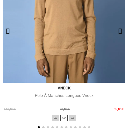
VNECK
Polo À Manches Longues Vneck
Prix
Prix
140,00 €
70,00 €
35,00 €
de
50
52
54
base