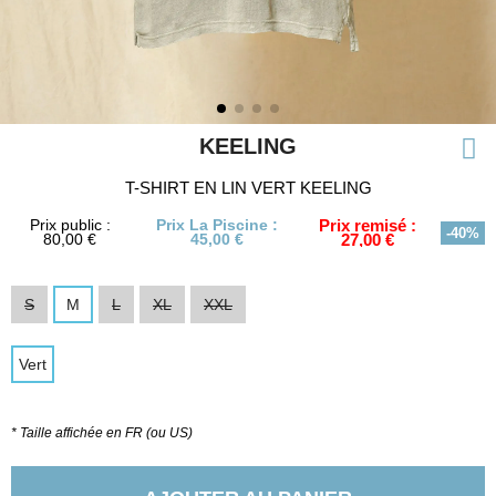
KEELING
T-SHIRT EN LIN VERT KEELING
Prix public :
Prix La Piscine :
Prix remisé :
-40%
80,00 €
45,00 €
27,00 €
S
M
L
XL
XXL
Vert
* Taille affichée en FR (ou US)