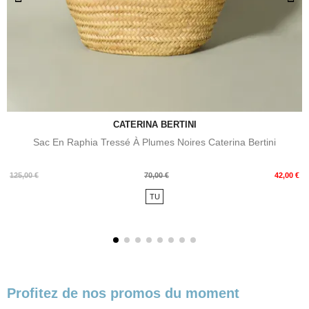
CATERINA BERTINI
Sac En Raphia Tressé À Plumes Noires Caterina Bertini
Prix
Prix
125,00 €
70,00 €
42,00 €
de
TU
base
Profitez de nos promos du moment