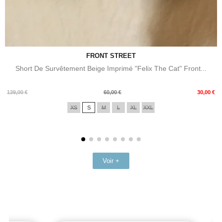
FRONT STREET
Short De Survêtement Beige Imprimé "Felix The Cat" Front...
Prix
Prix
139,00 €
60,00 €
30,00 €
de
XS
S
M
L
XL
XXL
base
Voir +