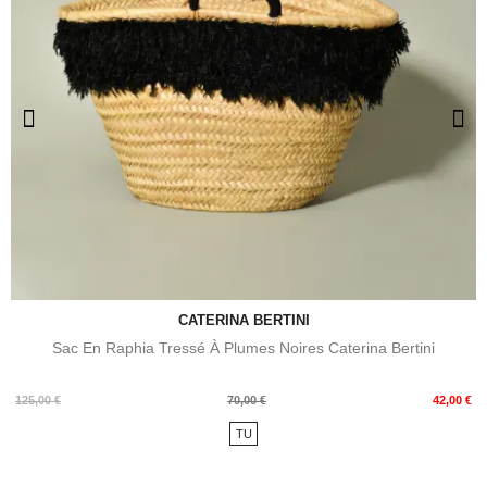
CATERINA BERTINI
Sac En Raphia Tressé À Plumes Noires Caterina Bertini
Prix
Prix
125,00 €
70,00 €
42,00 €
de
TU
base