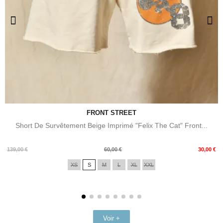
FRONT STREET
Short De Survêtement Beige Imprimé "Felix The Cat" Front...
Prix
Prix
139,00 €
60,00 €
30,00 €
de
XS
S
M
L
XL
XXL
base
Voir +